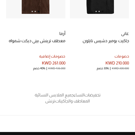
خصم حتى 70%
تسوقوا الآن
غاني
أرما
جاكيت بومبر دشيس نايلون
معطف ترينش بيني ديكت شمواه
ما وصلنا حديثاً
خصومات
خصومات إضافية
KWD 261.000
KWD 210.000
ما وصلنا حديثاً
KWD 300.000
30% خصم
KWD 436.000
40% خصم
الموسم الجديد
تخفيضات
النساء
جميع الملابس النسائية
النساء
المعاطف والجاكيتات
ترنش
الحقائب النسائية
أحذية النسائية