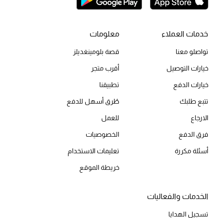
تشكيلة الأعراس
خدمات العملاء
معلومات
حقائب وأحذية متطابقة
تواصلو معنا
قصة بلومينغديلز
هدايا للنساء
خيارات التوصيل
أقرب متجر
خيارات الدفع
تطبيقنا
ركن الفخامة
تتبع طلبك
طُرق أسهل للدفع
جميع الملابس النسائية
الارجاع
للعمل
جميع الأحذية النسائية
فرق الدفع
الخصوصيات
أسئلة مكررة
تعليمات الاستخدام
جميع الحقائب النسائية
خريطة الموقع
جميع الإكسسورات النسائية
الخدمات والفعاليات
تسجيل الهدايا