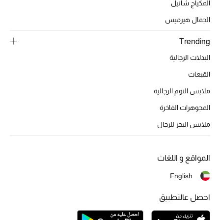
عرض جميع المنتجات
المكياج شانيل
الجمال هيرميس
خصومات
Trending
ما وصلنا حديثاً
البدلات الرجالية
الموسم الجديد
القبعات
ملابس النوم الرجالية
ركن أناقة المنتجعات
المجوهرات الفاخرة
حصريًا عبر الإنترنت
ملابس البحر للرجال
جميع إصدارتنا النسائية
المواقع و اللغات
تشكيلة المناسبات للنساء
English
الحب للمحلي
احصل عالتطبيق
الملابس الرياضية النسائية