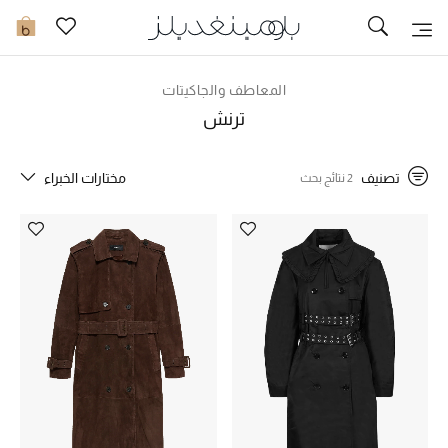
تخفيضات
0
مشاهدة الكل
المعاطف والجاكيتات
ترنش
جديد في الخصومات
تصنيف
مختارات الخبراء
2 نتائج بحث
مزيد من التخفيضات
النساء
الرجال
الجمال
الأطفال
مستلزمات المنزل