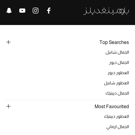
الرجال
الجمال
الأطفال
Top Searches
مستلزمات المنزل
الجمال شانيل
المجوهرات
الجمال ديور
العطور ديور
العطور شانيل
جديد لدينا
الجمال ديبتيك
نسوقوا أحدث ما وصلنا
Most Favourited
العطور ديبتيك
النساء
الجمال ارماني