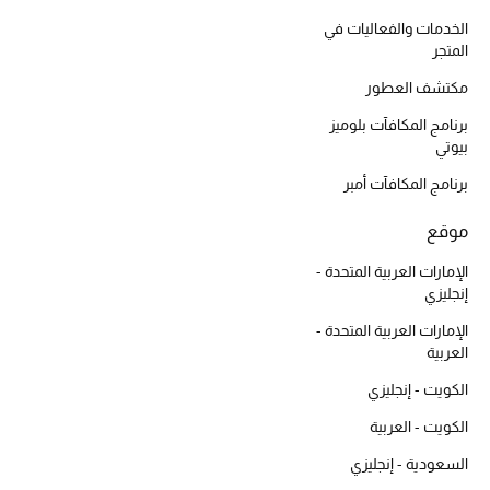
موضة نسائية
الخدمات والفعاليات في
تسوقوا للنساء
المتجر
مكتشف العطور
الحقائب
برنامج المكافآت بلوميز
بيوتي
الموسم الجديد
برنامج المكافآت أمبر
موقع
الحقائب النسائية
الإمارات العربية المتحدة -
دليل ملتزمات الحقائب
إنجليزي
الإمارات العربية المتحدة -
حقائب رجالية
العربية
الكويت - إنجليزي
حقائب الأطفال
الكويت - العربية
أبرز المصممين
السعودية - إنجليزي