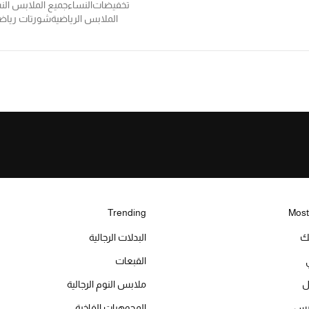
تخفيضات
النساء
جميع الملابس الن
الملابس الرياضية
شورتات رياض
Trending
Most
يك
البدلات الرجالية
القبعات
ل
ملابس النوم الرجالية
ميس
المجوهرات الفاخرة