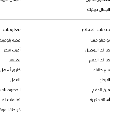
الجمال ديبتيك
خدمات العملاء
معلومات
تواصلو معنا
قصة بلومينغد
خيارات التوصيل
أقرب متجر
خيارات الدفع
تطبيقنا
تتبع طلبك
طُرق أسهل 
الارجاع
للعمل
فرق الدفع
الخصوصيات
أسئلة مكررة
تعليمات الاس
خريطة الموق