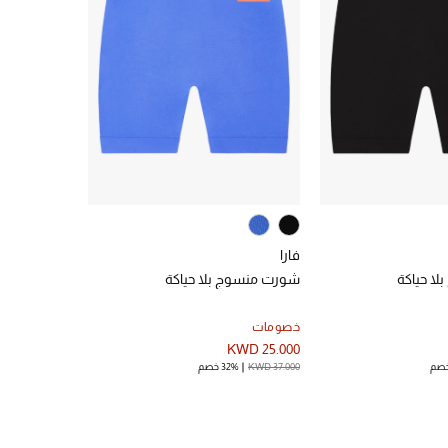
فارا
ا حياكة
شورت منسوج بلا حياكة
خصومات
KWD 25.000
KWD 37.000
32% خصم