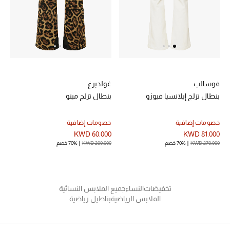
الرجال
الجمال
الأطفال
مستلزمات المنزل
فوسالب
غولدبرغ
بنطال تزلج إيلانسيا فيوزو
بنطال تزلج مينو
المجوهرات
خصومات إضافية
خصومات إضافية
KWD 60.000
KWD 81.000
KWD 270.000
70% خصم
KWD 200.000
70% خصم
جديد لدينا
نسوقوا أحدث ما وصلنا
تخفيضات
النساء
جميع الملابس النسائية
الملابس الرياضية
بناطيل رياضية
النساء