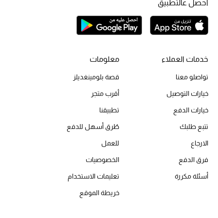
احصل عالتطبيق
موضة نسائية
تسوقوا للنساء
الحقائب
خدمات العملاء
معلومات
تواصلو معنا
قصة بلومينغديلز
الموسم الجديد
خيارات التوصيل
أقرب متجر
الحقائب النسائية
خيارات الدفع
تطبيقنا
تتبع طلبك
طُرق أسهل للدفع
دليل ملتزمات الحقائب
الارجاع
للعمل
حقائب رجالية
فرق الدفع
الخصوصيات
حقائب الأطفال
أسئلة مكررة
تعليمات الاستخدام
خريطة الموقع
أبرز المصممين