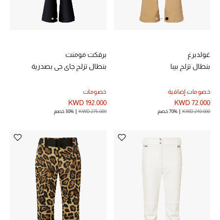
خصم حتى 70%
تسوقوا الآن
غولدبرغ
برفكت مومنت
بنطال تزلج بيبا
بنطال تزلج جاي جي بصدرية
ما وصلنا حديثاً
خصومات إضافية
خصومات
KWD 192.000
KWD 72.000
ما وصلنا حديثاً
KWD 240.000
70% خصم
KWD 275.000
30% خصم
الموسم الجديد
النساء
الحقائب النسائية
أحذية النسائية