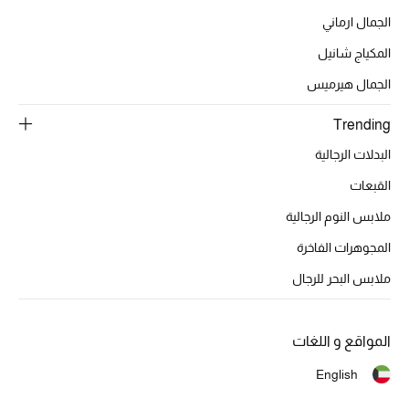
الجمال ارماني
تشكيلة الأعراس
المكياج شانيل
حقائب وأحذية متطابقة
الجمال هيرميس
هدايا للنساء
Trending
البدلات الرجالية
ركن الفخامة
القبعات
جميع الملابس النسائية
ملابس النوم الرجالية
المجوهرات الفاخرة
جميع الأحذية النسائية
ملابس البحر للرجال
جميع الحقائب النسائية
جميع الإكسسورات النسائية
المواقع و اللغات
English