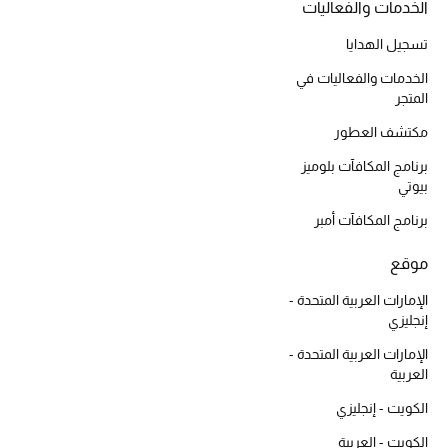
الخدمات والفعاليات
تسجيل الهدايا
أبرز الحقائب
تسوقوا الحقائب
الخدمات والفعاليات في
المتجر
مكتشف العطور
الأحذية
برنامج المكافآت بلوميز
بيوتي
الموسم الجديد
برنامج المكافآت أمبر
أحذية النسائية
موقع
تشكيلة الأحذية
الإمارات العربية المتحدة -
إنجليزي
الأحذية الرجالية
الإمارات العربية المتحدة -
العربية
أحذية للأطفال
الكويت - إنجليزي
أبرز المصممين
الكويت - العربية