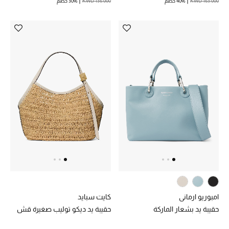
KWD 163.000
40% خصم
KWD 136.000
30% خصم
موضة نسائية
تسوقوا للنساء
الحقائب
الموسم الجديد
الحقائب النسائية
دليل ملتزمات الحقائب
حقائب رجالية
حقائب الأطفال
امبوريو ارماني
كايت سبايد
أبرز المصممين
حقيبة يد بشعار الماركة
حقيبة يد ديكو توليب صغيرة قش