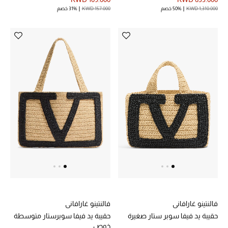
KWD 1,310.000
50% خصم
KWD 157.000
31% خصم
مجوهرات فاخرة للنساء
مجوهرات عصرية للنساء
إكسسوارات للرجال
مجوهرات فاخرة للأطفال
ساعات
هدايا مُعبرة
تسوقوا المجوهرات
فالنتينو غارافاني
فالنتينو غارافاني
الهدايا
حقيبة يد فيفا سوبر ستار صغيرة
حقيبة يد فيفا سوبرستار متوسطة
خوص