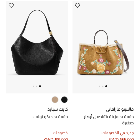
الشراشف
الحمام
الشموع والعطور المنزلية
مستلزمات المنزل
تسوقوا للمنزل
المجوهرات
فالنتينو غارافاني
كايت سبايد
حقيبة يد مزينة بتفاصيل أزهار
حقيبة يد ديكو توليب
عرض كل التنزيلات
صغيرة
جديد في الخصومات
خصومات
أبرز المصممين
KWD 109.000
KWD 655.000