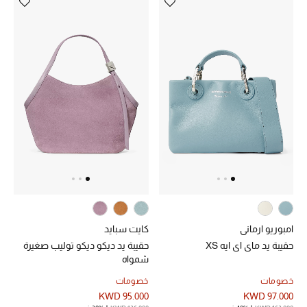
تشكيلة الأعراس
حقائب وأحذية متطابقة
هدايا للنساء
ركن الفخامة
جميع الملابس النسائية
جميع الأحذية النسائية
جميع الحقائب النسائية
امبوريو ارماني
كايت سبايد
حقيبة يد ماي اي ايه XS
حقيبة يد ديكو ديكو توليب صغيرة
جميع الإكسسورات النسائية
شمواه
خصومات
خصومات
KWD 95.000
KWD 97.000