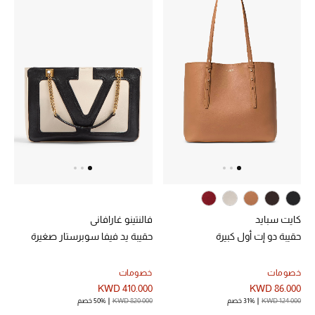
كايت سبايد
فالنتينو غارافاني
حقيبة دو إت أول كبيرة
حقيبة يد فيفا سوبرستار صغيرة
خصومات
خصومات
KWD 410.000
KWD 86.000
KWD 124.000
31% خصم
KWD 820.000
50% خصم