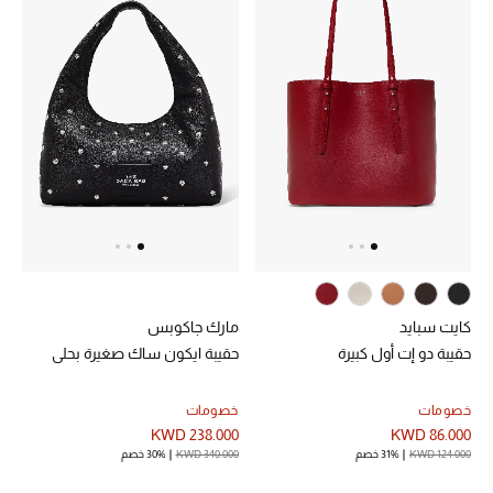
العودة إلى المدرسة
تسوقوا التشكيلة
مستلزمات المنزل
عرض جميع المنتجات
الهدايا
ما وصلنا حديثا
كايت سبايد
مارك جاكوبس
حقيبة دو إت أول كبيرة
حقيبة ايكون ساك صغيرة بحلي
أبرز المصممين
خصومات
خصومات
غرفة الطعام
KWD 238.000
KWD 86.000
KWD 124.000
31% خصم
KWD 340.000
30% خصم
الديكورات والإكسسوارات