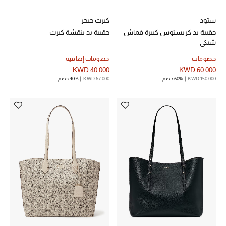
مكتشف العطور
ستود
كيرت جيجر
حقيبة يد كريستوس كبيرة قماش
حقيبة يد بنقشة كيرت
المكياج
شبكي
خصومات
خصومات إضافية
العناية بالبشرة
KWD 40.000
KWD 60.000
KWD 150.000
60% خصم
KWD 67.000
40% خصم
مستحضرات العناية
مستحضرات الاستحمام والعناية بالجسم
العناية بالشعر
الصحة والعافية
الجمال في بلوميز
هدايا