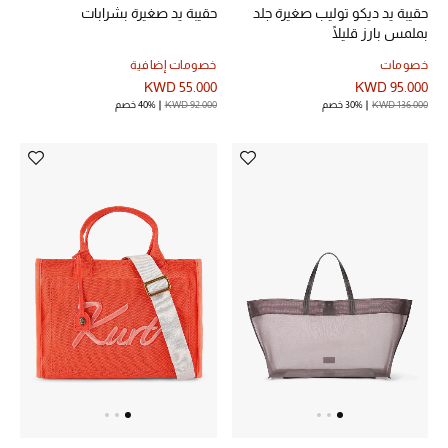
حقيبة يد ديكو توليب صغيرة جلد
حقيبة يد صغيرة بشرابات
بملمس بارز قليلًا
خصومات
خصومات إضافية
أحذية مختارة
KWD 55.000
KWD 95.000
تسوقوا الأحذية
KWD 136.000
30% خصم
KWD 92.000
40% خصم
الجمال
خصومات
جميع مستحضرات الجمال
الجديد في عالم الجمال
الأكثر مبيعاً
العطور