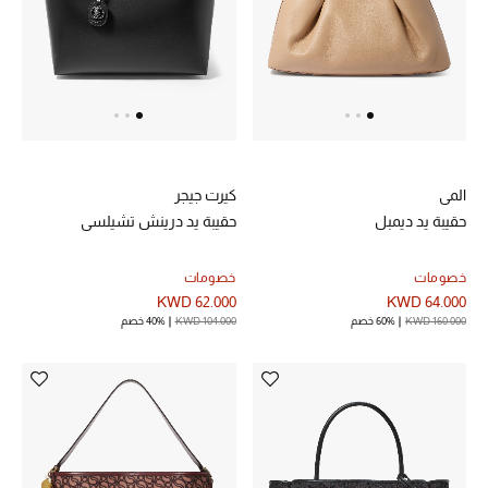
خصم حتى 70%
تسوقوا الآن
ما وصلنا حديثاً
المي
كيرت جيجر
حقيبة يد ديمبل
حقيبة يد درينش تشيلسي
ما وصلنا حديثاً
خصومات
خصومات
الموسم الجديد
KWD 62.000
KWD 64.000
KWD 160.000
60% خصم
KWD 104.000
40% خصم
النساء
الحقائب النسائية
أحذية النسائية