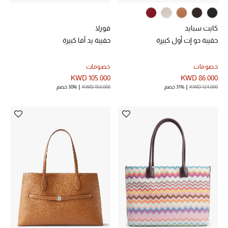
مستلزمات المنزل
كايت سبايد
فورلا
حقيبة دو إت أول كبيرة
حقيبة يد آفا كبيرة
توتيمي
خصومات
خصومات
تعكس توتيمي فن الأناقة السهلة بقطع أساسية راقية
KWD 105.000
KWD 86.000
مصممة لتدوم وتتجاوز صيحات الموسم
KWD 124.000
31% خصم
KWD 150.000
30% خصم
تسوقوا توتيمي