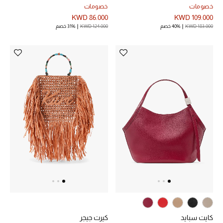
خصومات
خصومات
KWD 86.000
KWD 109.000
أبرز الحقائب
KWD 183.000
40% خصم
KWD 124.000
31% خصم
تسوقوا الحقائب
الأحذية
الموسم الجديد
أحذية النسائية
تشكيلة الأحذية
الأحذية الرجالية
أحذية للأطفال
كايت سبايد
كيرت جيجر
أبرز المصممين