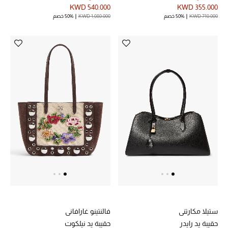
KWD 540.000
KWD 355.000
KWD 710.000
50% خصم
KWD 1,080.000
50% خصم
ستيلا مكارتني
فالنتينو غارافاني
حقيبة يد رايدر
حقيبة يد نيلكوت