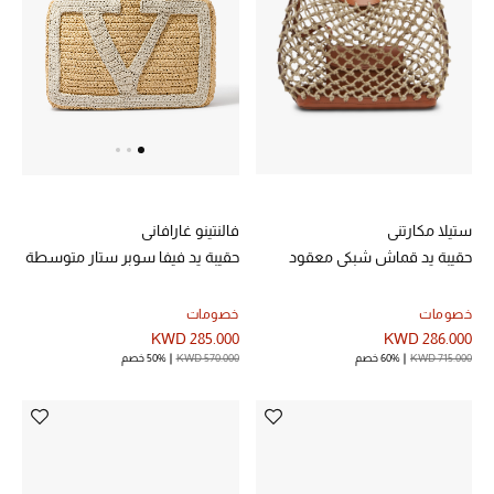
ستيلا مكارتني
فالنتينو غارافاني
حقيبة يد قماش شبكي معقود
حقيبة يد فيفا سوبر ستار متوسطة
خصومات
خصومات
KWD 286.000
KWD 285.000
KWD 715.000
60% خصم
KWD 570.000
50% خصم