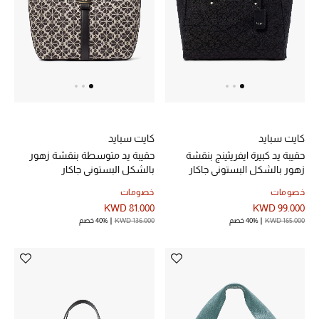
العناية الشخصية بالرجال
صُممت للرجال
تسوقوا للرجال
كايت سبايد
كايت سبايد
الأطفال
حقيبة يد كبيرة ايفريثينج بنقشة
حقيبة يد متوسطة بنقشة زهور
زهور بالشكل البستوني جاكار
بالشكل البستوني جاكار
خصومات
خصومات
عرض جميع المنتجات
KWD 81.000
KWD 99.000
KWD 165.000
40% خصم
KWD 136.000
40% خصم
خصومات
عودة صغاركم للمدارس
الهدايا