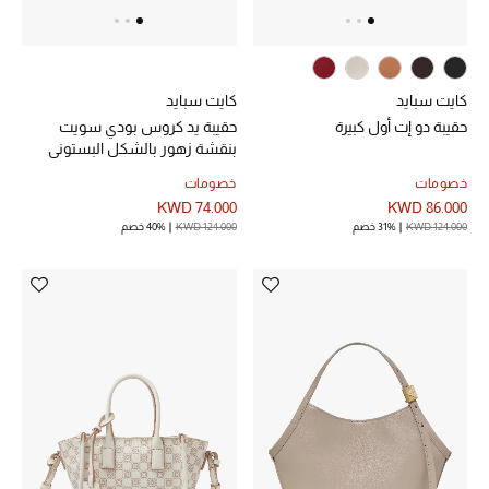
دليل مستلزمات الجمال
أبرز الماركات
كايت سبايد
كايت سبايد
حقيبة دو إت أول كبيرة
حقيبة يد كروس بودي سويت
بنقشة زهور بالشكل البستوني
ماركات جديدة للجمال
خصومات
خصومات
تسوقوا أحدث الماركات
KWD 74.000
KWD 86.000
KWD 124.000
31% خصم
KWD 124.000
40% خصم
الرجال
عرض جميع المنتجات
خصومات
الهدايا