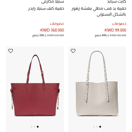
هدايا حسب السعر
كايت سبايد
ستيلا مكارتني
حقيبة يد قنب مطلي بنقشة زهور
حقيبة كتف ستيلا رايدر
بالشكل البستوني
خصومات
خصومات
هدايا للجميع
KWD 368.000
KWD 99.000
تسوقوا الهدايا
KWD 165.000
40% خصم
KWD 525.000
30% خصم
المصممون
المصممون أ-ي
مصممون جدد
حصريات
الأزياء
الجمال