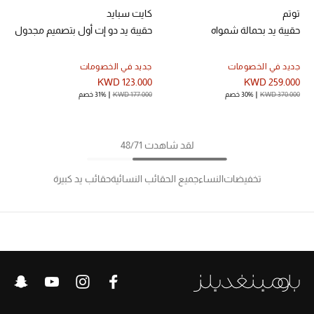
توتم
كايت سبايد
حقيبة يد بحمالة شمواه
حقيبة يد دو إت أول بتصميم مجدول
جديد في الخصومات
جديد في الخصومات
KWD 123.000
KWD 259.000
KWD 370.000
30% خصم
KWD 177.000
31% خصم
لقد شاهدت 48/71
تخفيضات
النساء
جميع الحقائب النسائية
حقائب يد كبيرة