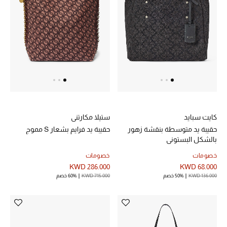
الرجال
الجمال
الأطفال
مستلزمات المنزل
المجوهرات
كايت سبايد
ستيلا مكارتني
حقيبة يد متوسطة بنقشة زهور
حقيبة يد فرايم بشعار S مموج
بالشكل البستوني
جديد لدينا
خصومات
خصومات
نسوقوا أحدث ما وصلنا
KWD 286.000
KWD 68.000
KWD 136.000
50% خصم
KWD 715.000
60% خصم
النساء