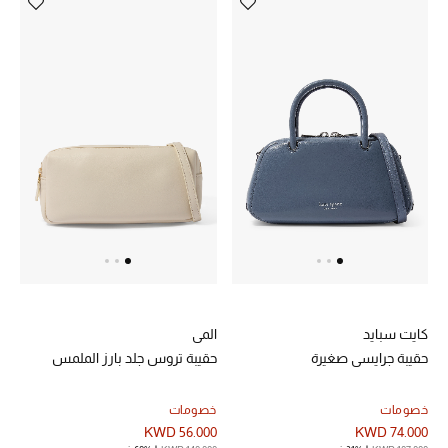
تشكيلة الأعراس
حقائب وأحذية متطابقة
هدايا للنساء
ركن الفخامة
جميع الملابس النسائية
جميع الأحذية النسائية
جميع الحقائب النسائية
كايت سبايد
المي
حقيبة جرايسي صغيرة
حقيبة تروس جلد بارز الملمس
جميع الإكسسورات النسائية
خصومات
خصومات
KWD 56.000
KWD 74.000