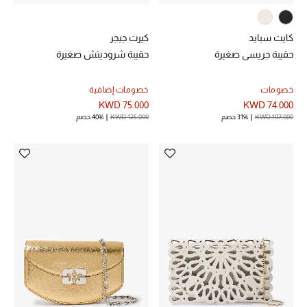
مستلزمات المنزل
كايت سبايد
كيرت جيجر
حقيبة جريسي صغيرة
حقيبة شروديتش صغيرة
توتيمي
خصومات
خصومات إضافية
تعكس توتيمي فن الأناقة السهلة بقطع أساسية راقية
KWD 75.000
KWD 74.000
مصممة لتدوم وتتجاوز صيحات الموسم
KWD 107.000
31% خصم
KWD 125.000
40% خصم
تسوقوا توتيمي