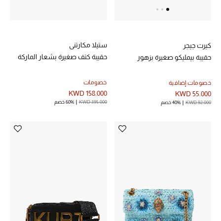
دليل مستلزمات الجمال
أبرز الماركات
ستيلا مكارتني
كيرت جيجر
حقيبة كتف صغيرة بشعار الماركة
حقيبة بيمليكو صغيرة بزهور
ماركات جديدة للجمال
خصومات
خصومات إضافية
تسوقوا أحدث الماركات
KWD 158.000
KWD 55.000
KWD 395.000
60% خصم
KWD 92.000
40% خصم
الرجال
عرض جميع المنتجات
خصومات
الهدايا