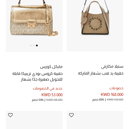
الرجال
الجمال
الأطفال
مستلزمات المنزل
المجوهرات
ستيلا مكارتني
مايكل كورس
حقيبة يد قنب بشعار الماركة
حقيبة كروس بودي تريبيكا قابلة
للتحويل صغيرة جدًا بشعار
جديد لدينا
خصومات
جديد في الخصومات
نسوقوا أحدث ما وصلنا
KWD 168.000
KWD 53.000
KWD 420.000
60% خصم
KWD 105.000
50% خصم
النساء