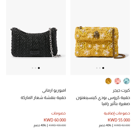
العودة إلى المدرسة
تسوقوا التشكيلة
مستلزمات المنزل
عرض جميع المنتجات
الهدايا
ما وصلنا حديثا
كيرت جيجر
امبوريو ارماني
حقيبة كروس بودي كينسينغتون
حقيبة بنقشة شعار الماركة
صغيرة بتأثير رافيا
أبرز المصممين
خصومات إضافية
خصومات
غرفة الطعام
KWD 60.000
KWD 55.000
KWD 92.000
40% خصم
KWD 100.000
40% خصم
الديكورات والإكسسوارات