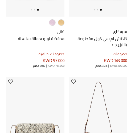
سيمخاي
غاني
كلاتش ام سي كول مقطوعة
محفظة لولو بحمالة سلسلة
بالليزر جلد
خصومات
خصومات إضافية
KWD 97.000
KWD 143.000
KWD 205.000
30% خصم
KWD 195.000
50% خصم