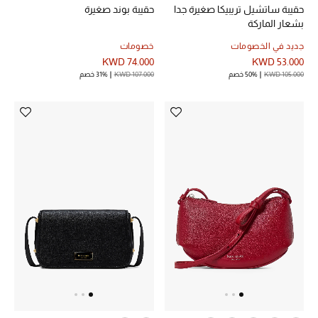
حقيبة ساتشيل تريبيكا صغيرة جدا
حقيبة بوند صغيرة
بشعار الماركة
جديد في الخصومات
خصومات
أحذية مختارة
KWD 74.000
KWD 53.000
تسوقوا الأحذية
KWD 105.000
50% خصم
KWD 107.000
31% خصم
الجمال
خصومات
جميع مستحضرات الجمال
الجديد في عالم الجمال
الأكثر مبيعاً
العطور