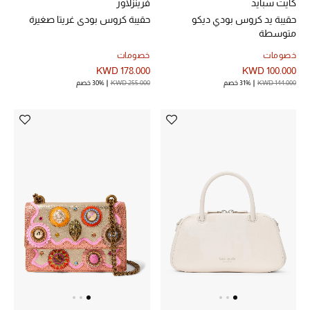
هدايا حسب السعر
كايت سبايد
فرينزلاور
حقيبة يد كروس بودي ديكو
حقيبة كروس بودي غريتا صغيرة
متوسطة
خصومات
خصومات
هدايا للجميع
KWD 178.000
KWD 100.000
تسوقوا الهدايا
KWD 144.000
31% خصم
KWD 255.000
30% خصم
المصممون
المصممون أ-ي
مصممون جدد
حصريات
الأزياء
الجمال