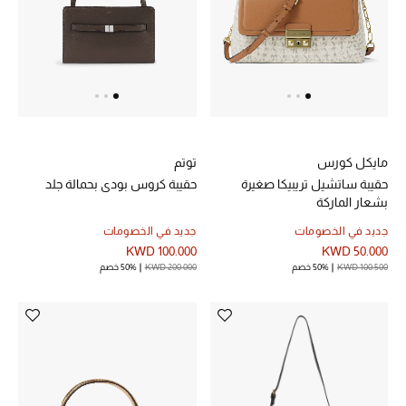
خصم حتى 70%
تسوقوا الآن
ما وصلنا حديثاً
مايكل كورس
توتم
حقيبة ساتشيل تريبيكا صغيرة
حقيبة كروس بودي بحمالة جلد
ما وصلنا حديثاً
بشعار الماركة
جديد في الخصومات
جديد في الخصومات
الموسم الجديد
KWD 100.000
KWD 50.000
KWD 100.500
50% خصم
KWD 200.000
50% خصم
النساء
الحقائب النسائية
أحذية النسائية