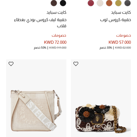
مكتشف العطور
كايت سبايد
كايت سبايد
حقيبة كروس لوب
حقيبة ليف كروس بودي بغطاء
المكياج
قلاب
خصومات
خصومات
العناية بالبشرة
KWD 72.000
KWD 57.000
KWD 82.000
30% خصم
KWD 144.000
50% خصم
مستحضرات العناية
مستحضرات الاستحمام والعناية بالجسم
العناية بالشعر
الصحة والعافية
الجمال في بلوميز
هدايا