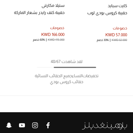
ستيلا مكارتني
كايت سبايد
حقيبة كتف رايدر بشعار الماركة
حقيبة كروس بودي لوب
خصومات
خصومات
KWD 166.000
KWD 57.000
KWD 415.000
60% خصم
KWD 82.000
30% خصم
لقد شاهدت 48/67
تخفيضات
النساء
جميع الحقائب النسائية
حقائب كروس بودي