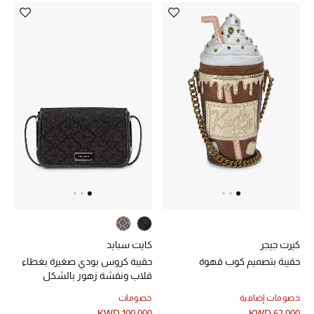
الشراشف
الحمام
الشموع والعطور المنزلية
مستلزمات المنزل
تسوقوا للمنزل
المجوهرات
كيرت جيجر
كايت سبايد
حقيبة بتصميم كوب قهوة
حقيبة كروس بودي صغيرة بغطاء
عرض كل التنزيلات
قلاب ونقشة زهور بالشكل
البستوني جاكار
خصومات إضافية
خصومات
أبرز المصممين
KWD 100.000
KWD 62.000