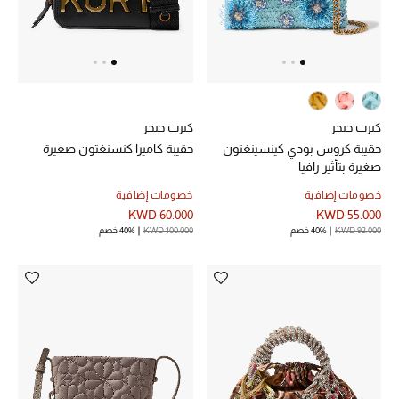
الموسم الجديد
ما وصلنا حديثاً
ركن أناقة المنتجعات
كيرت جيجر
كيرت جيجر
حصريًا عبر الإنترنت
حقيبة كروس بودي كينسينغتون
حقيبة كاميرا كنسنغتون صغيرة
صغيرة بتأثير رافيا
دليل مستلزمات الرجال
خصومات إضافية
خصومات إضافية
KWD 60.000
KWD 55.000
أبرز المصممين
KWD 92.000
40% خصم
KWD 100.000
40% خصم
جميع الملابس الرجالية
الأحذية الرجالية
جميع الإكسسورات الرجالية
حقائب رجالية