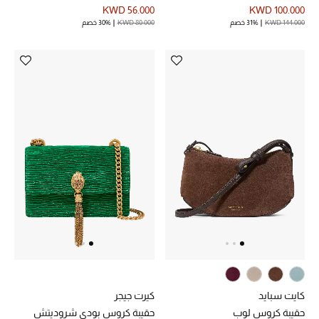
KWD 56.000
KWD 100.000
KWD 144.000
31% خصم
KWD 80.000
30% خصم
كايت سبايد
كيرت جيجر
حقيبة كروس لوب
حقيبة كروس بودي شروديتش