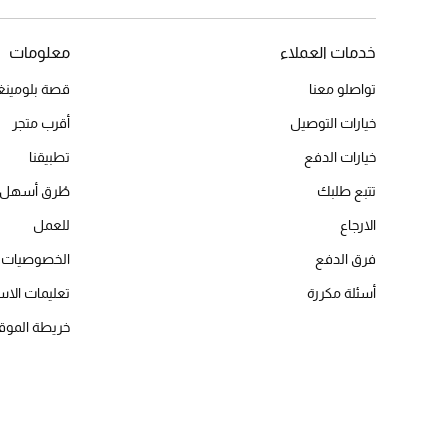
خدمات العملاء
معلومات
تواصلو معنا
قصة بلومينغد
خيارات التوصيل
أقرب متجر
خيارات الدفع
تطبيقنا
تتبع طلبك
طُرق أسهل 
الارجاع
للعمل
فرق الدفع
الخصوصيات
أسئلة مكررة
تعليمات الاس
خريطة الموق