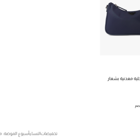
لية معدنية بشعار
تخفيضات
النساء
أسبوع الموضة: مي