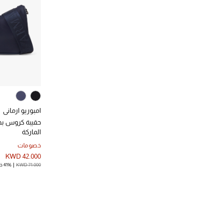
امبوريو ارماني
حقيبة كروس بح
الماركة
خصومات
KWD 42.000
KWD 71.000
41% خصم