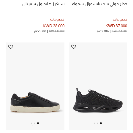
حذاء فولي تينت ناتشورال شمواه
سنيكرز هاندبول سبيزيال
خصومات
خصومات
أحذية مختارة
KWD 28.000
KWD 37.000
تسوقوا الأحذية
KWD 53.000
30% خصم
KWD 40.000
30% خصم
الجمال
خصومات
جميع مستحضرات الجمال
الجديد في عالم الجمال
الأكثر مبيعاً
العطور