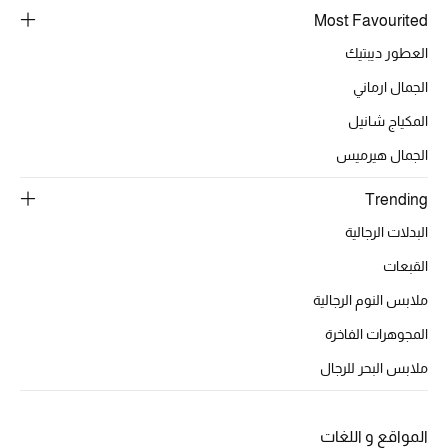
Most Favourited
الشراشف
العطور ديبتيك
الجمال ارماني
الحمام
المكياج شانيل
الشموع والعطور المنزلية
الجمال هيرميس
Trending
مستلزمات المنزل
البدلات الرجالية
تسوقوا للمنزل
القبعات
ملابس النوم الرجالية
المجوهرات
المجوهرات الفاخرة
ملابس البحر للرجال
عرض كل التنزيلات
أبرز المصممين
المواقع و اللغات