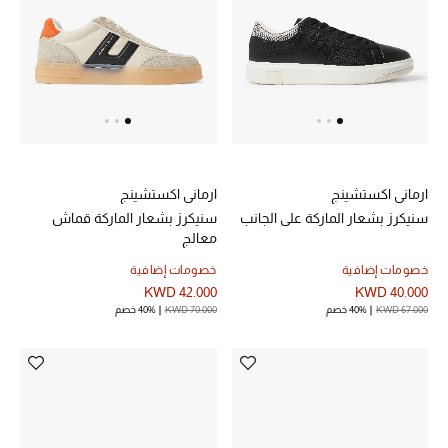
العناية الشخصية بالرجال
صُممت للرجال
تسوقوا للرجال
ارماني اكستشينج
ارماني اكستشينج
الأطفال
سنيكرز بشعار الماركة على الجانب
سنيكرز بشعار الماركة قماش
معالج
خصومات إضافية
خصومات إضافية
عرض جميع المنتجات
KWD 42.000
KWD 40.000
KWD 67.000
40% خصم
KWD 70.000
40% خصم
خصومات
عودة صغاركم للمدارس
الهدايا