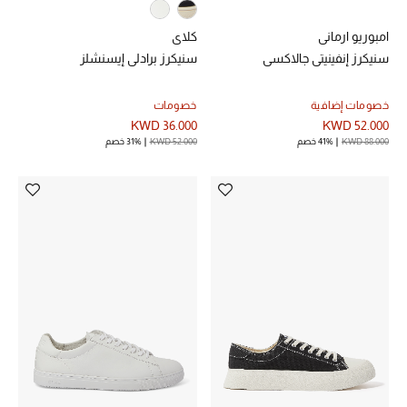
مكتشف العطور
امبوريو ارماني
كلاي
سنيكرز إنفينيتي جالاكسي
سنيكرز برادلي إيسنشلز
المكياج
خصومات إضافية
خصومات
العناية بالبشرة
KWD 36.000
KWD 52.000
KWD 88.000
41% خصم
KWD 52.000
31% خصم
مستحضرات العناية
مستحضرات الاستحمام والعناية بالجسم
العناية بالشعر
الصحة والعافية
الجمال في بلوميز
هدايا