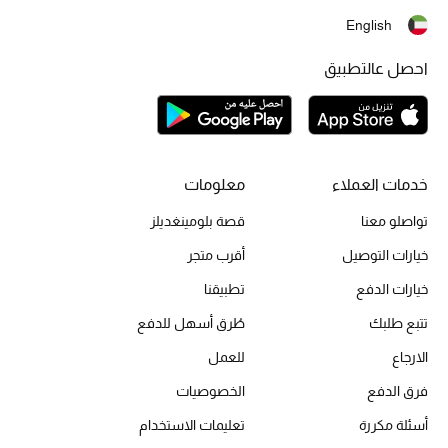
English
مجوهرات فاخرة للنساء
احصل عالتطبيق
مجوهرات عصرية للنساء
إكسسوارات للرجال
مجوهرات فاخرة للأطفال
خدمات العملاء
معلومات
ساعات
تواصلو معنا
قصة بلومينغديلز
خيارات التوصيل
أقرب متجر
خيارات الدفع
تطبيقنا
هدايا مُعبرة
تتبع طلبك
طُرق أسهل للدفع
تسوقوا المجوهرات
الارجاع
للعمل
فرق الدفع
الخصوصيات
الهدايا
أسئلة مكررة
تعليمات الاستخدام