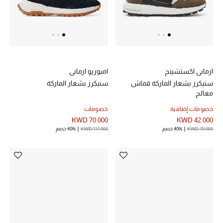
الموسم الجديد
ما وصلنا حديثاً
ركن أناقة المنتجعات
ارماني اكستشينج
امبوريو ارماني
حصريًا عبر الإنترنت
سنيكرز بشعار الماركة قماش
سنيكرز بشعار الماركة
معالج
دليل مستلزمات الرجال
خصومات إضافية
خصومات
KWD 70.000
KWD 42.000
أبرز المصممين
KWD 70.000
40% خصم
KWD 117.000
40% خصم
جميع الملابس الرجالية
الأحذية الرجالية
جميع الإكسسورات الرجالية
حقائب رجالية