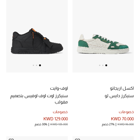
عرض جميع المنتجات
خصومات
ما وصلنا حديثاً
الموسم الجديد
ركن أناقة المنتجعات
حصريًا عبر الإنترنت
اكسل اريجاتو
اوف-وايت
جميع إصدارتنا النسائية
سنيكرز دايس لو
سنيكرز اوت اوف اوفيس بتصميم
مقولب
تشكيلة المناسبات للنساء
خصومات
خصومات
KWD 129.000
KWD 70.000
الحب للمحلي
KWD 96.000
27% خصم
KWD 185.000
30% خصم
الملابس الرياضية النسائية