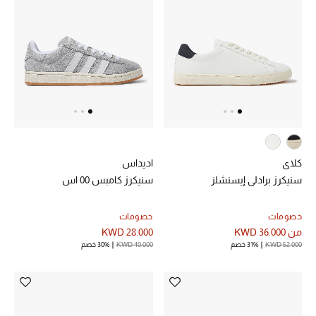
الرجال
الجمال
الأطفال
مستلزمات المنزل
المجوهرات
كلاي
اديداس
سنيكرز برادلي إيسنشلز
سنيكرز كامبس 00 اس
جديد لدينا
خصومات
خصومات
نسوقوا أحدث ما وصلنا
من
KWD 36.000
KWD 28.000
KWD 52.000
31% خصم
KWD 40.000
30% خصم
النساء