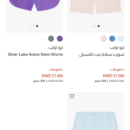
الرجال
الجمال
الأطفال
مستلزمات المنزل
ترو ترايب
ترو ترايب
شورت سباحة نيت كلاسيكي
Silver Lake Active Swim Shorts
المجوهرات
خصومات
خصومات
KWD 57.000
KWD 57.000
KWD 82.000
30% خصم
KWD 82.000
30% خصم
جديد لدينا
نسوقوا أحدث ما وصلنا
النساء