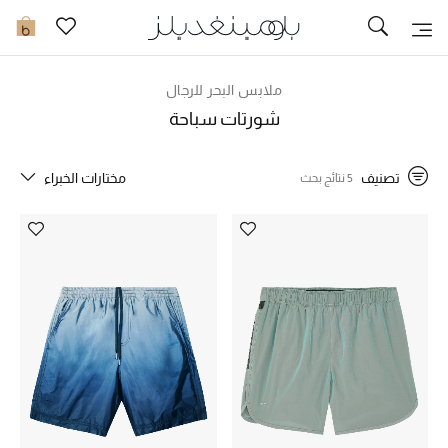
تخفيضات
0
مشاهدة الكل
ملابس البحر للرجال
شورتات سباحة
جديد في الخصومات
تصنيف
مختارات الخبراء
5 نتائج بحث
مزيد من التخفيضات
النساء
الرجال
الجمال
الأطفال
مستلزمات المنزل