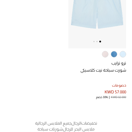
عرض جميع المنتجات
خصومات
ما وصلنا حديثاً
الموسم الجديد
ركن أناقة المنتجعات
ترو ترايب
شورت سباحة نيت كلاسيكي
حصريًا عبر الإنترنت
جميع إصدارتنا النسائية
خصومات
KWD 57.000
KWD 82.000
30% خصم
تشكيلة المناسبات للنساء
الحب للمحلي
تخفيضات
الرجال
جميع الملابس الرجالية
الملابس الرياضية النسائية
ملابس البحر للرجال
شورتات سباحة