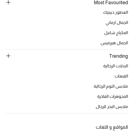
Most Favourited
موضة نسائية
تسوقوا للنساء
العطور ديبتيك
الجمال ارماني
الحقائب
المكياج شانيل
الجمال هيرميس
الموسم الجديد
Trending
الحقائب النسائية
البدلات الرجالية
القبعات
دليل ملتزمات الحقائب
ملابس النوم الرجالية
حقائب رجالية
المجوهرات الفاخرة
ملابس البحر للرجال
حقائب الأطفال
أبرز المصممين
المواقع و اللغات