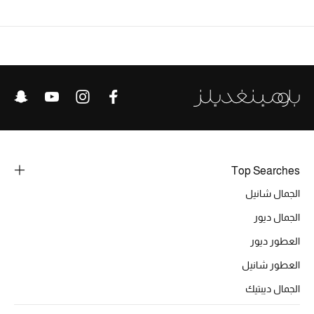
تشكيلة الأعراس
حقائب وأحذية متطابقة
هدايا للنساء
ركن الفخامة
جميع الملابس النسائية
Top Searches
جميع الأحذية النسائية
الجمال شانيل
الجمال ديور
جميع الحقائب النسائية
العطور ديور
جميع الإكسسورات النسائية
العطور شانيل
الجمال ديبتيك