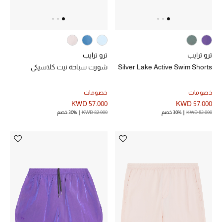
خصم حتى 70%
تسوقوا الآن
ترو ترايب
ترو ترايب
Silver Lake Active Swim Shorts
شورت سباحة نيت كلاسيكي
ما وصلنا حديثاً
خصومات
خصومات
KWD 57.000
KWD 57.000
ما وصلنا حديثاً
KWD 82.000
30% خصم
KWD 82.000
30% خصم
الموسم الجديد
النساء
الحقائب النسائية
أحذية النسائية