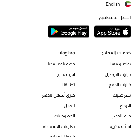
English
أبرز الحقائب
احصل عالتطبيق
تسوقوا الحقائب
الأحذية
خدمات العملاء
معلومات
الموسم الجديد
تواصلو معنا
قصة بلومينغديلز
خيارات التوصيل
أقرب متجر
أحذية النسائية
خيارات الدفع
تطبيقنا
تشكيلة الأحذية
تتبع طلبك
طُرق أسهل للدفع
الأحذية الرجالية
الارجاع
للعمل
فرق الدفع
الخصوصيات
أحذية للأطفال
أسئلة مكررة
تعليمات الاستخدام
أبرز المصممين
خريطة الموقع