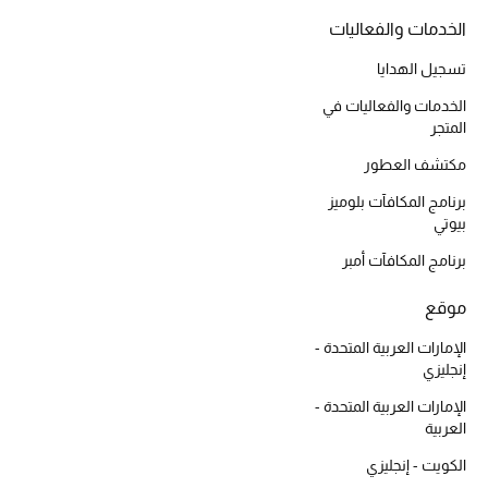
أبرز الحقائب
تسوقوا الحقائب
الخدمات والفعاليات
تسجيل الهدايا
الأحذية
الخدمات والفعاليات في
المتجر
مكتشف العطور
الموسم الجديد
برنامج المكافآت بلوميز
أحذية النسائية
بيوتي
برنامج المكافآت أمبر
تشكيلة الأحذية
موقع
الأحذية الرجالية
الإمارات العربية المتحدة -
إنجليزي
أحذية للأطفال
الإمارات العربية المتحدة -
العربية
أبرز المصممين
الكويت - إنجليزي