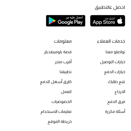
احصل عالتطبيق
الحقائب
الموسم الجديد
خدمات العملاء
معلومات
تواصلو معنا
الحقائب النسائية
قصة بلومينغديلز
خيارات التوصيل
أقرب متجر
دليل ملتزمات الحقائب
خيارات الدفع
تطبيقنا
حقائب رجالية
تتبع طلبك
طُرق أسهل للدفع
الارجاع
للعمل
حقائب الأطفال
فرق الدفع
الخصوصيات
أبرز المصممين
أسئلة مكررة
تعليمات الاستخدام
خريطة الموقع