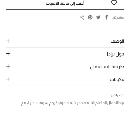
الرجال
أضف إلى قائمة الامنيات
الجمال
مشاركة
مشاركة
الأطفال
الوصف
مستلزمات المنزل
حول برادا
المجوهرات
طريقة الاستعمال
مكونات
جديد لدينا
نسوقوا أحدث ما وصلنا
عرض المزيد
برادا
الجمال
المكياج
الشفاه
أحمر شفاه مونوكروم سوفت غير لامع
النساء
عرض جميع المنتجات