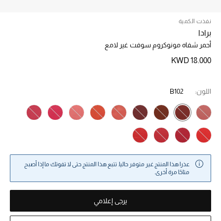
نفذت الكمية
خصم حتى 70%
برادا
تسوقوا الآن
أحمر شفاه مونوكروم سوفت غير لامع
KWD 18.000
ما وصلنا حديثاً
اللون:
B102
ما وصلنا حديثاً
الموسم الجديد
النساء
عذرا هذا المنتج غير متوفر حاليا. تتبع هذا المنتج حتى لا تفوتك ما إذا أصبح
متاحًا مرة أخرى.
الحقائب النسائية
أحذية النسائية
يرجى إعلامي