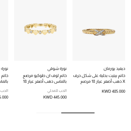
تشكيلة الأعراس
حقائب وأحذية متطابقة
هدايا للنساء
ركن الفخامة
جميع الملابس النسائية
ديفيد يورمان
نورة شوقي
نورة
جميع الأحذية النسائية
خاتم بيتيت بحلية على شكل حرف
خاتم لوف ان طوكيو مرصع
خاتم 
X ذهب أصفر عيار 18 مرصع
بالماس ذهب أصفر عيار 18
بالما
جميع الحقائب النسائية
بالماس
الحب للمحلي
الحب 
KWD 485.000
.000
KWD 445.000
جميع الإكسسورات النسائية
موضة نسائية
تسوقوا للنساء