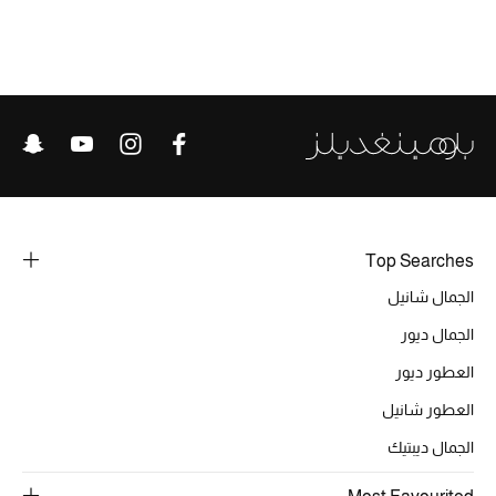
الحقائب
الموسم الجديد
الحقائب النسائية
دليل ملتزمات الحقائب
Top Searches
الجمال شانيل
حقائب رجالية
الجمال ديور
حقائب الأطفال
العطور ديور
أبرز المصممين
العطور شانيل
الجمال ديبتيك