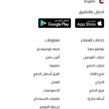
English
أحذية مختارة
تسوقوا الأحذية
احصل عالتطبيق
الجمال
خدمات العملاء
معلومات
خصومات
تواصلو معنا
قصة بلومينغديلز
جميع مستحضرات الجمال
خيارات التوصيل
أقرب متجر
خيارات الدفع
تطبيقنا
الجديد في عالم الجمال
تتبع طلبك
طُرق أسهل للدفع
الأكثر مبيعاً
الارجاع
للعمل
العطور
فرق الدفع
الخصوصيات
أسئلة مكررة
تعليمات الاستخدام
مكتشف العطور
خريطة الموقع