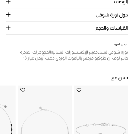
الرجال
الوصف
حول نورة شوقي
الجمال
القياسات والحجم
الأطفال
مستلزمات المنزل
عرض المزيد
نورة شوقي
النساء
جميع الإكسسورات النسائية
المجوهرات الفاخرة
المجوهرات
خاتم لوف ان طوكيو مرصع بالياقوت الوردي ذهب أبيض عيار 18
نسق مع
جديد لدينا
نسوقوا أحدث ما وصلنا
النساء
عرض جميع المنتجات