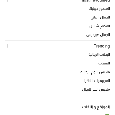
Most Favourited
أبرز الحقائب
تسوقوا الحقائب
العطور ديبتيك
الجمال ارماني
الأحذية
المكياج شانيل
الجمال هيرميس
الموسم الجديد
Trending
أحذية النسائية
البدلات الرجالية
القبعات
تشكيلة الأحذية
ملابس النوم الرجالية
الأحذية الرجالية
المجوهرات الفاخرة
أحذية للأطفال
ملابس البحر للرجال
أبرز المصممين
المواقع و اللغات