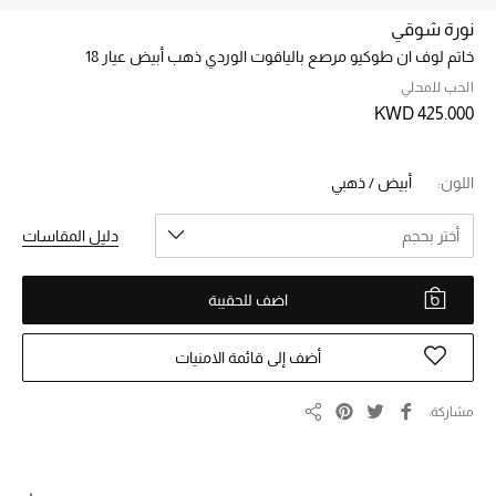
نورة شوقي
خاتم لوف ان طوكيو مرصع بالياقوت الوردي ذهب أبيض عيار 18
خصم حتى 70%
تسوقوا الآن
الحب للمحلي
KWD 425.000
ما وصلنا حديثاً
اللون:
أبيض / ذهبي
ما وصلنا حديثاً
أختر بحجم
دليل المقاسات
الموسم الجديد
اضف للحقيبة
النساء
أضف إلى قائمة الامنيات
الحقائب النسائية
مشاركة
مشاركة
أحذية النسائية