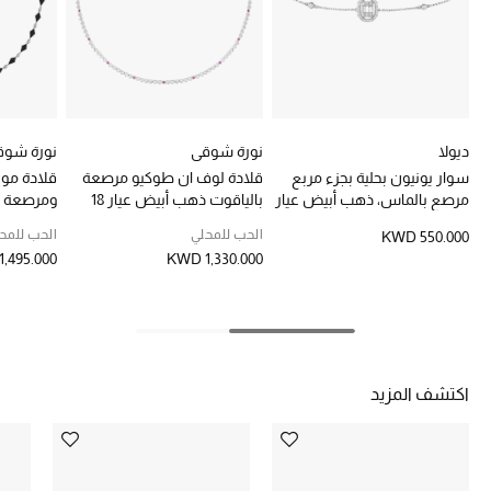
خصومات
ما وصلنا حديثاً
الموسم الجديد
ديولا
نورة شوقي
نورة شوق
سوار يونيون بحلية بجزء مربع
قلادة لوف ان طوكيو مرصعة
قلادة موزا
ركن أناقة المنتجعات
مرصع بالماس، ذهب أبيض عيار
بالياقوت ذهب أبيض عيار 18
ومرصعة 
18
عيار 18
الحب للمحلي
الحب للمح
KWD 550.000
حصريًا عبر الإنترنت
,495.000
KWD 1,330.000
جميع إصدارتنا النسائية
تشكيلة المناسبات للنساء
اكتشف المزيد
الحب للمحلي
الملابس الرياضية النسائية