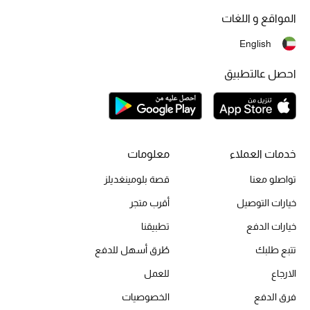
المواقع و اللغات
تشكيلة الأعراس
English
حقائب وأحذية متطابقة
احصل عالتطبيق
هدايا للنساء
ركن الفخامة
خدمات العملاء
معلومات
جميع الملابس النسائية
تواصلو معنا
قصة بلومينغديلز
جميع الأحذية النسائية
خيارات التوصيل
أقرب متجر
جميع الحقائب النسائية
خيارات الدفع
تطبيقنا
تتبع طلبك
طُرق أسهل للدفع
جميع الإكسسورات النسائية
الارجاع
للعمل
فرق الدفع
الخصوصيات