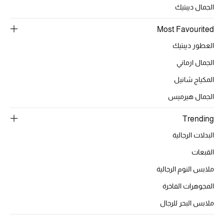
عرض جميع المنتجات
الجمال ديبتيك
خصومات
Most Favourited
العطور ديبتيك
ما وصلنا حديثاً
الجمال ارماني
الموسم الجديد
المكياج شانيل
ركن أناقة المنتجعات
الجمال هيرميس
Trending
حصريًا عبر الإنترنت
البدلات الرجالية
جميع إصدارتنا النسائية
القبعات
تشكيلة المناسبات للنساء
ملابس النوم الرجالية
المجوهرات الفاخرة
الحب للمحلي
ملابس البحر للرجال
الملابس الرياضية النسائية