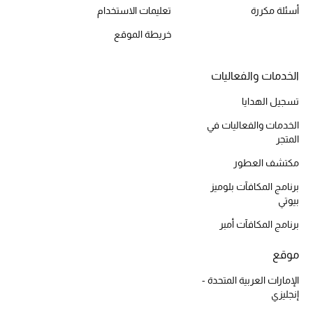
موضة نسائية
أسئلة مكررة
تعليمات الاستخدام
تسوقوا للنساء
خريطة الموقع
الحقائب
الخدمات والفعاليات
تسجيل الهدايا
الموسم الجديد
الخدمات والفعاليات في
المتجر
الحقائب النسائية
مكتشف العطور
دليل ملتزمات الحقائب
برنامج المكافآت بلوميز
بيوتي
حقائب رجالية
برنامج المكافآت أمبر
حقائب الأطفال
موقع
الإمارات العربية المتحدة -
أبرز المصممين
إنجليزي