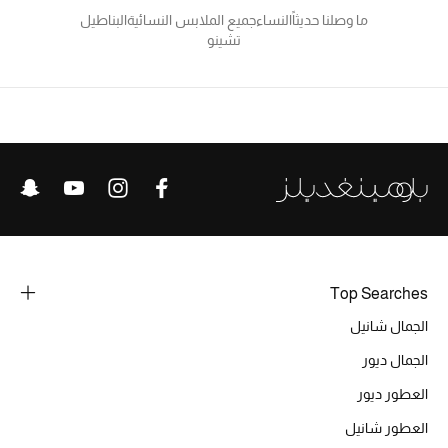
الرجال
ما وصلنا حديثاً
النساء
جميع الملابس النسائية
البناطيل
تشينو
الجمال
الأطفال
مستلزمات المنزل
المجوهرات
Top Searches
جديد لدينا
نسوقوا أحدث ما وصلنا
الجمال شانيل
الجمال ديور
النساء
العطور ديور
العطور شانيل