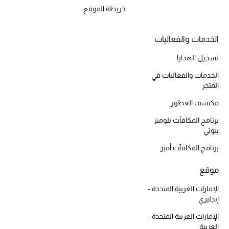
خريطة الموقع
أبرز الحقائب
تسوقوا الحقائب
الخدمات والفعاليات
تسجيل الهدايا
الأحذية
الخدمات والفعاليات في
المتجر
الموسم الجديد
مكتشف العطور
برنامج المكافآت بلوميز
أحذية النسائية
بيوتي
برنامج المكافآت أمبر
تشكيلة الأحذية
موقع
الأحذية الرجالية
الإمارات العربية المتحدة -
إنجليزي
أحذية للأطفال
الإمارات العربية المتحدة -
أبرز المصممين
العربية