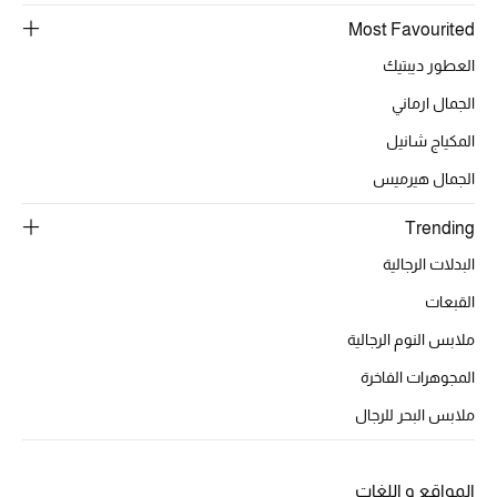
Most Favourited
تشكيلة الأعراس
العطور ديبتيك
حقائب وأحذية متطابقة
الجمال ارماني
المكياج شانيل
هدايا للنساء
الجمال هيرميس
ركن الفخامة
Trending
جميع الملابس النسائية
البدلات الرجالية
القبعات
جميع الأحذية النسائية
ملابس النوم الرجالية
جميع الحقائب النسائية
المجوهرات الفاخرة
جميع الإكسسورات النسائية
ملابس البحر للرجال
المواقع و اللغات