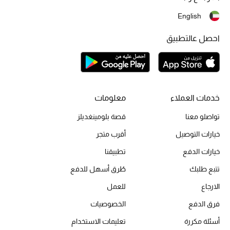
موضة نسائية
تسوقوا للنساء
English
احصل عالتطبيق
الحقائب
الموسم الجديد
خدمات العملاء
معلومات
الحقائب النسائية
تواصلو معنا
قصة بلومينغديلز
خيارات التوصيل
دليل ملتزمات الحقائب
أقرب متجر
خيارات الدفع
تطبيقنا
حقائب رجالية
تتبع طلبك
طُرق أسهل للدفع
حقائب الأطفال
الارجاع
للعمل
فرق الدفع
الخصوصيات
أبرز المصممين
أسئلة مكررة
تعليمات الاستخدام