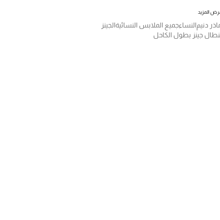
رض المزيد
اذر دنيم
النساء
جميع الملابس النسائية
الجينز
نطال جينز بطول الكاحل