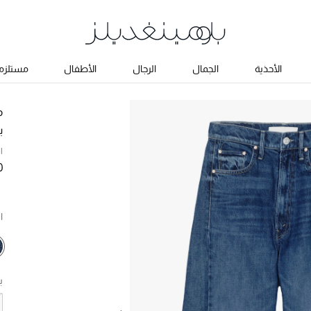
الأحذية
الجمال
الرجال
الأطفال
مستلزما
م
ب
ا
0
ا
ب