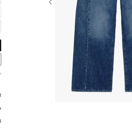
م
ا
ح
ا