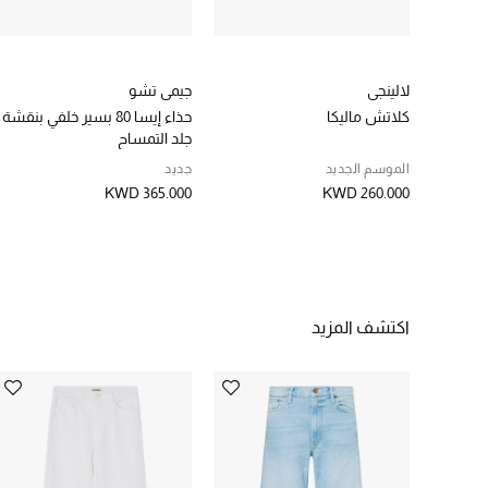
لالينجي
جيمي تشو
كلاتش ماليكا
حذاء إيسا 80 بسير خلفي بنقشة
جلد التمساح
الموسم الجديد
جديد
KWD 365.000
KWD 260.000
اكتشف المزيد