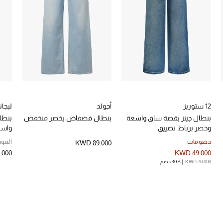
12 ستوريز
أجولد
ليجا
بنطال جينز بقصة ساق واسعة
بنطال فضفاض بخصر منخفض
بنطا
وخصر برباط تضييق
واس
خصومات
الموس
KWD 89.000
.000
KWD 49.000
KWD 70.000
30% خصم