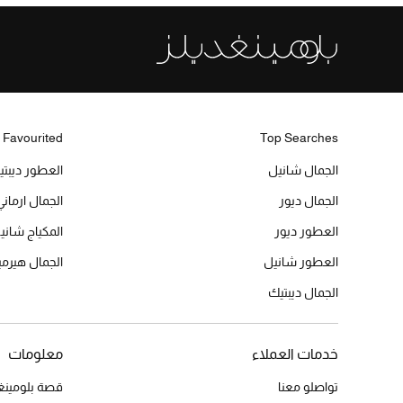
 Favourited
Top Searches
الجمال شانيل
العطور ديبت
الجمال ديور
الجمال ارماني
العطور ديور
المكياج شاني
العطور شانيل
الجمال هير
الجمال ديبتيك
خدمات العملاء
معلومات
تواصلو معنا
قصة بلومينغد