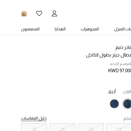
0
ت المنزل
المجوهرات
الهدايا
المصممون
اذر دنيم
نطال جينز بطول الكاحل
لموسم الجديد
KWD 97.00
للون:
أزرق
حجم:
دليل المقاسات
26
25
24
23