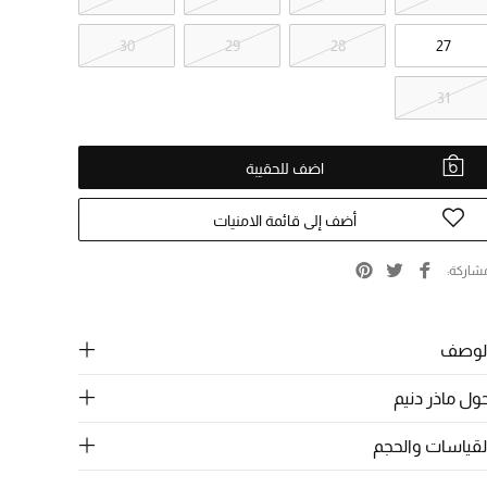
30
29
28
27
31
اضف للحقيبة
أضف إلى قائمة الامنيات
شاركة
لوصف
ول ماذر دنيم
لقياسات والحجم