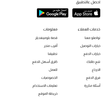
احصل عالتطبيق
أحذية مختارة
تسوقوا الأحذية
الجمال
خدمات العملاء
معلومات
تواصلو معنا
قصة بلومينغديلز
خصومات
خيارات التوصيل
أقرب متجر
جميع مستحضرات الجمال
خيارات الدفع
تطبيقنا
تتبع طلبك
طُرق أسهل للدفع
الجديد في عالم الجمال
الارجاع
للعمل
الأكثر مبيعاً
فرق الدفع
الخصوصيات
أسئلة مكررة
تعليمات الاستخدام
العطور
خريطة الموقع
مكتشف العطور