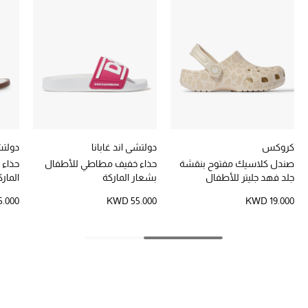
تشكيلة الأعراس
حقائب وأحذية متطابقة
هدايا للنساء
ركن الفخامة
جميع الملابس النسائية
كروكس
دولتشي اند غابانا
دولتشي
صندل كلاسيك مفتوح بنقشة
حذاء خفيف مطاطي للأطفال
حذاء 
جميع الأحذية النسائية
جلد فهد جليتر للأطفال
بشعار الماركة
المار
.000
KWD 55.000
KWD 19.000
جميع الحقائب النسائية
جميع الإكسسورات النسائية
موضة نسائية
تسوقوا للنساء