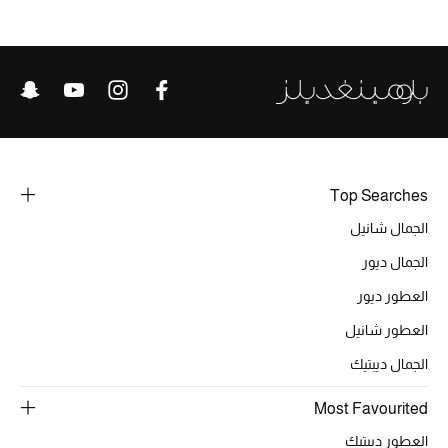
الحقائب
الموسم الجديد
الحقائب النسائية
Top Searches
دليل ملتزمات الحقائب
الجمال شانيل
الجمال ديور
حقائب رجالية
العطور ديور
حقائب الأطفال
العطور شانيل
الجمال ديبتيك
أبرز المصممين
Most Favourited
العطور ديبتيك