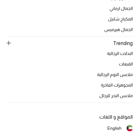
أبرز الحقائب
تسوقوا الحقائب
الجمال ارماني
المكياج شانيل
الأحذية
الجمال هيرميس
Trending
الموسم الجديد
البدلات الرجالية
أحذية النسائية
القبعات
ملابس النوم الرجالية
تشكيلة الأحذية
المجوهرات الفاخرة
الأحذية الرجالية
ملابس البحر للرجال
أحذية للأطفال
المواقع و اللغات
أبرز المصممين
English