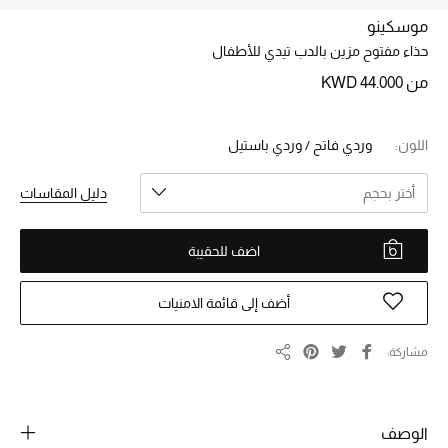
موسكينو
حذاء مفتوح مزين بالدب تيدي للأطفال
خصم حتى 70%
تسوقوا الآن
من
KWD 44.000
اللون:
وردي فاتح / وردي باستيل
ما وصلنا حديثاً
أختر بحجم
دليل المقاسات
ما وصلنا حديثاً
اضف للحقيبة
الموسم الجديد
أضف إلى قائمة الامنيات
النساء
الحقائب النسائية
مشاركة
مشاركة
أحذية النسائية
الوصف