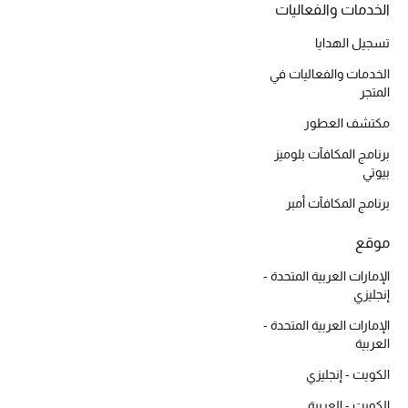
الخدمات والفعاليات
المكياج
تسجيل الهدايا
العناية بالبشرة
الخدمات والفعاليات في
المتجر
مستحضرات العناية
مكتشف العطور
مستحضرات الاستحمام والعناية بالجسم
برنامج المكافآت بلوميز
بيوتي
العناية بالشعر
برنامج المكافآت أمبر
الصحة والعافية
موقع
الإمارات العربية المتحدة -
الجمال في بلوميز
إنجليزي
هدايا
الإمارات العربية المتحدة -
العربية
دليل مستلزمات الجمال
الكويت - إنجليزي
الكويت - العربية