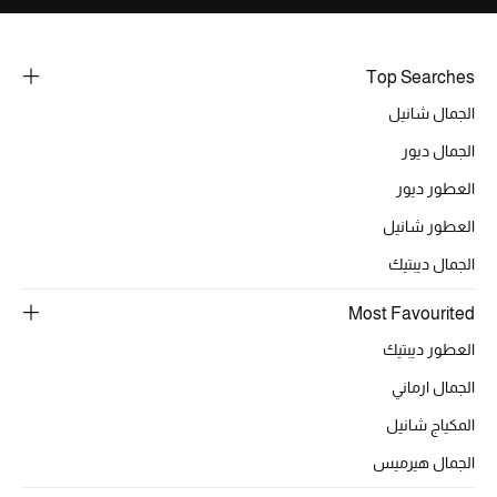
خصومات
Top Searches
ما وصلنا حديثاً
الجمال شانيل
الموسم الجديد
الجمال ديور
ركن أناقة المنتجعات
العطور ديور
العطور شانيل
حصريًا عبر الإنترنت
الجمال ديبتيك
جميع إصدارتنا النسائية
Most Favourited
تشكيلة المناسبات للنساء
العطور ديبتيك
الجمال ارماني
الحب للمحلي
المكياج شانيل
الملابس الرياضية النسائية
الجمال هيرميس