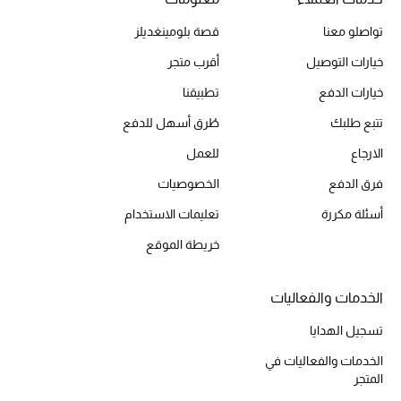
تواصلو معنا
قصة بلومينغديلز
الحقائب
خيارات التوصيل
أقرب متجر
خيارات الدفع
تطبيقنا
الموسم الجديد
تتبع طلبك
طُرق أسهل للدفع
الارجاع
للعمل
الحقائب النسائية
فرق الدفع
الخصوصيات
دليل ملتزمات الحقائب
أسئلة مكررة
تعليمات الاستخدام
حقائب رجالية
خريطة الموقع
حقائب الأطفال
الخدمات والفعاليات
أبرز المصممين
تسجيل الهدايا
الخدمات والفعاليات في
المتجر