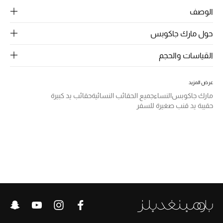
الرجال
الوصف
الجمال
حول مارك جاكوبس
الأطفال
القياسات والحجم
مستلزمات المنزل
عرض المزيد
مارك جاكوبس
النساء
جميع الحقائب النسائية
حقائب يد كبيرة
المجوهرات
حقيبة يد قنب صغيرة للسفر
جديد لدينا
نسوقوا أحدث ما وصلنا
النساء
عرض جميع المنتجات