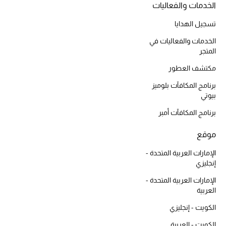
الخدمات والفعاليات
المكياج
تسجيل الهدايا
العناية بالبشرة
الخدمات والفعاليات في
المتجر
مستحضرات العناية
مكتشف العطور
مستحضرات الاستحمام والعناية بالجسم
برنامج المكافآت بلوميز
بيوتي
العناية بالشعر
برنامج المكافآت أمبر
الصحة والعافية
موقع
الإمارات العربية المتحدة -
الجمال في بلوميز
إنجليزي
هدايا
الإمارات العربية المتحدة -
العربية
دليل مستلزمات الجمال
الكويت - إنجليزي
الكويت - العربية