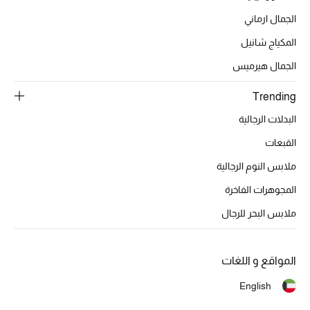
أبرز الحقائب
تسوقوا الحقائب
الجمال ارماني
المكياج شانيل
الأحذية
الجمال هيرميس
Trending
الموسم الجديد
البدلات الرجالية
أحذية النسائية
القبعات
ملابس النوم الرجالية
تشكيلة الأحذية
المجوهرات الفاخرة
الأحذية الرجالية
ملابس البحر للرجال
أحذية للأطفال
المواقع و اللغات
أبرز المصممين
English