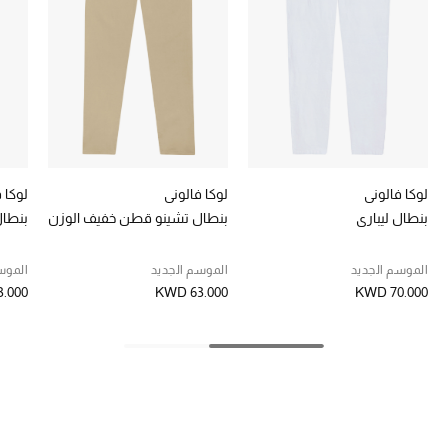
تشكيلة الأعراس
حقائب وأحذية متطابقة
هدايا للنساء
ركن الفخامة
لوكا فالوني
لوكا فالوني
لوكا 
جميع الملابس النسائية
بنطال ليباري
بنطال تشينو قطن خفيف الوزن
بنطال
جميع الأحذية النسائية
الموسم الجديد
الموسم الجديد
الموس
.000
KWD 63.000
KWD 70.000
جميع الحقائب النسائية
جميع الإكسسورات النسائية
موضة نسائية
تسوقوا للنساء