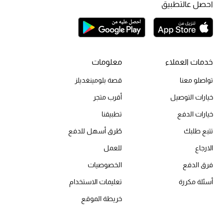
احصل عالتطبيق
أحذية مختارة
تسوقوا الأحذية
الجمال
خدمات العملاء
معلومات
تواصلو معنا
قصة بلومينغديلز
خصومات
خيارات التوصيل
أقرب متجر
جميع مستحضرات الجمال
خيارات الدفع
تطبيقنا
تتبع طلبك
طُرق أسهل للدفع
الجديد في عالم الجمال
الارجاع
للعمل
الأكثر مبيعاً
فرق الدفع
الخصوصيات
أسئلة مكررة
تعليمات الاستخدام
العطور
خريطة الموقع
مكتشف العطور