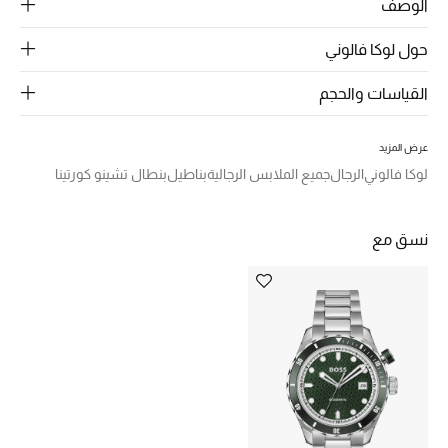
الرجال
الوصف
حول لوكا فالوني
الجمال
القياسات والحجم
الأطفال
مستلزمات المنزل
عرض المزيد
لوكا فالوني
الرجال
جميع الملابس الرجالية
بناطيل
بنطال تشينو كورتينا
المجوهرات
نسق مع
جديد لدينا
نسوقوا أحدث ما وصلنا
النساء
عرض جميع المنتجات