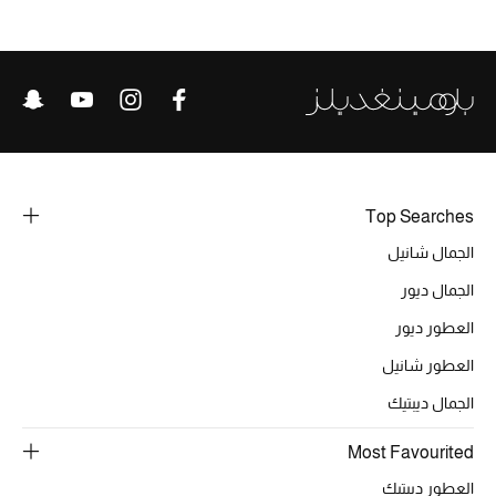
الحقائب
الموسم الجديد
الحقائب النسائية
Top Searches
دليل ملتزمات الحقائب
الجمال شانيل
الجمال ديور
حقائب رجالية
العطور ديور
حقائب الأطفال
العطور شانيل
الجمال ديبتيك
أبرز المصممين
Most Favourited
العطور ديبتيك