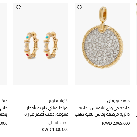
ديفيد يورمان
لاتولييه نوبر
ديفي
قلادة دي واي ايليمنتس بدلاية
أقراط ميلكي دائرية بأحجار
خاتم
دائرية مرصعة بماس بافيه ذهب
متنوعة، ذهب أصفر عيار 18
بتصم
أصفر عيار 18
والماس والمرجان الأحمر
والت
الحب للمحلي
.000
KWD 2,965.000
والفيروز
18
KWD 1,300.000