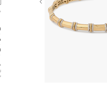
م
ا
ح
ا
ع
ل
س