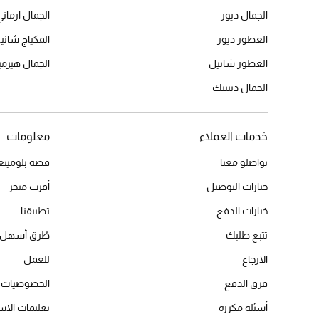
الجمال ديور
الجمال ارماني
العطور ديور
المكياج شاني
العطور شانيل
الجمال هير
الجمال ديبتيك
خدمات العملاء
معلومات
تواصلو معنا
قصة بلومينغد
خيارات التوصيل
أقرب متجر
خيارات الدفع
تطبيقنا
تتبع طلبك
طُرق أسهل 
الارجاع
للعمل
فرق الدفع
الخصوصيات
أسئلة مكررة
تعليمات الاس