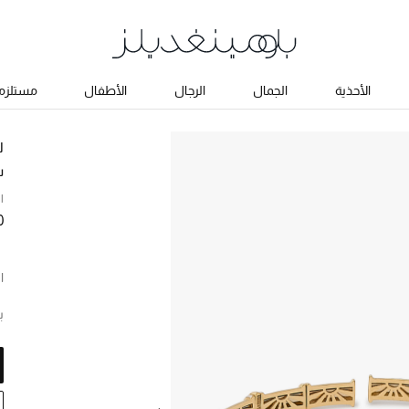
الأحذية
الجمال
الرجال
الأطفال
مستلزما
ل
س
ا
0
ا
ب