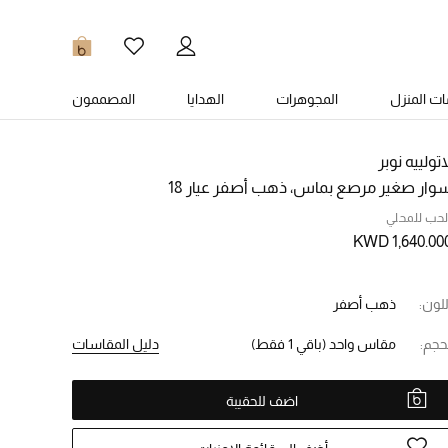
0
ت المنزل
المجوهرات
الهدايا
المصممون
اتولييه نوبر
وار صغير مرصع بماس، ذهب أصفر عيار 18
لحب للمحلي
KWD 1,640.00
للون:
ذهب أصفر
حجم:
مقاس واحد
(باقي 1 فقط)
دليل المقاسات
اضف للحقيبة