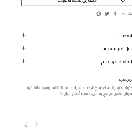
أضف إلى قائمة الامنيات
شاركة
لوصف
ول لاتولييه نوبر
لقياسات والحجم
رض المزيد
اتولييه نوبر
النساء
جميع الإكسسورات النسائية
المجوهرات الفاخرة
وار صغير مرصع بماس، ذهب أصفر عيار 18