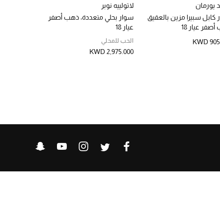
د يورمان
لاتولييه نوبر
مجوهرات سم
 كابل سبيرا مزين بالعقيق
سوار بحلي متعددة، ذهب أصفر
سوار برق صغ
صفر عيار 18
عيار 18
ماكيز، ذهب أصف
الحب للمحلي
الحب للمحلي
KWD 905
D 1,325.000
KWD 2,975.000