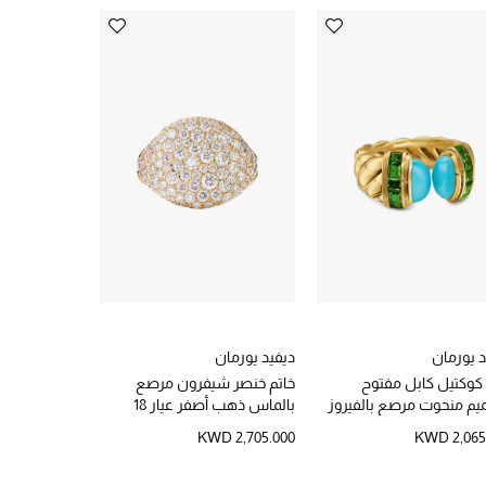
د يورمان
ديفيد يورمان
ديفيد يورمان
 كوكتيل كابل مفتوح
خاتم خنصر شيفرون مرصع
أقراط صغيرة 
يم منحوت مرصع بالفيروز
بالماس ذهب أصفر عيار 18
متقاطع
سافوريت، ذهب أصفر عيار
D 2,175.000
KWD 2,705.000
KWD 2,065