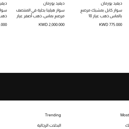
ديفيد يورمان
ديفيد يورمان
ديفي
سوار كابل بمشبك مرصع
سوار هيلينا بحلية في المنتصف
سوار
بالماس ذهب عيار 18
مرصع بماس، ذهب أصفر عيار
ذهب أ
18
.000
KWD 2,000.000
KWD 775.000
Trending
Most
يك
البدلات الرجالية