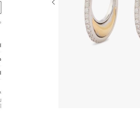
م
ا
ح
ا
ع
ل
أ