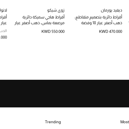
ديفيد يورمان
زوي شيكو
لاتول
أقراط دائرية بتصميم متقاطع،
أقراط هاجي سميكة دائرية
أقرا
ار 18
ذهب أصفر عيار 18 وفضة
مرصعة بماس، ذهب أصفر عيار
عيار 18 والماس
استرلينية
14
الحب
KWD 550.000
KWD 470.000
.000
Trending
Most