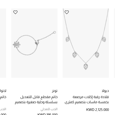
ديولا
تونز
لاتول
قلادة رقبة إكلات مرصعة
خاتم مقطع قابل للتعديل
خاتم 
بخمسة ماسات بتصميم كمثرى،
بسلسلة وحلية صغيرة بتصميم
ذهب أبيض عيار 18
شعار الماركة، ذهب أبيض عيار
الحب للمحلي
الحب
KWD 2,125.000
18
.000
KWD 195.000