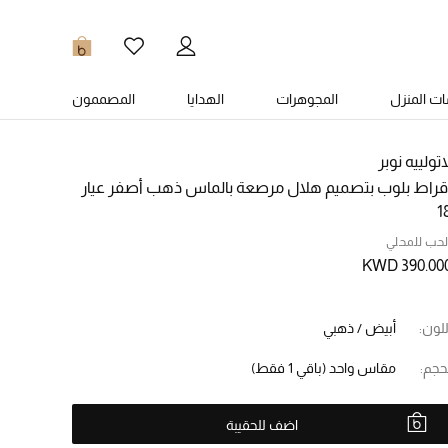
0
ت المنزل
المجوهرات
الهدايا
المصممون
اتولييه نوبر
قراط بلوب بتصميم هلال مرصعة بالماس ذهب أصفر عيار
1
لحب للمحلي
KWD 390.00
للون:
أبيض / ذهبي
حجم:
مقاس واحد
(باقي 1 فقط)
اضف للحقيبة