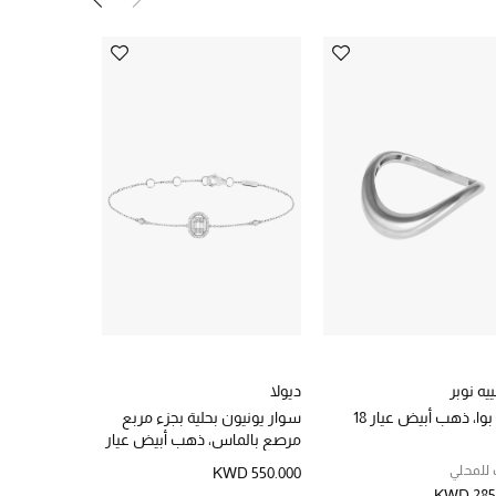
ييه نوبر
ديولا
ياتاغان
بوا، ذهب أبيض عيار 18
سوار يونيون بحلية بجزء مربع
قلادة بدلية ب
مرصع بالماس، ذهب أبيض عيار
مقا
18
ذهب أبيض عيار
 للمحلي
الحب للمحلي
KWD 550.000
WD 305.000
KWD 285