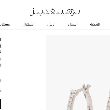
الأحذية
الجمال
الرجال
الأطفال
مستلزما
ل
أ
8
ا
0
ا
ب