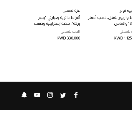
ييه نوبر
عزة فهمي
لاتولييه نوبر
ط واريور بقفل، ذهب أصفر
أقراط دائرية بعبارتي "يسر -
 Size 2 Hoop
بركة"، فضة إسترلينية وذهب
White Gold &
أصفر عيار 18
Diamonds
 للمحلي
الحب للمحلي
الحب للمحلي
WD 305.000
KWD 330.000
KWD 1,125