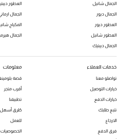
الجمال شانيل
العطور ديبت
الجمال ديور
الجمال ارماني
العطور ديور
المكياج شاني
العطور شانيل
الجمال هير
الجمال ديبتيك
خدمات العملاء
معلومات
تواصلو معنا
قصة بلومينغد
خيارات التوصيل
أقرب متجر
خيارات الدفع
تطبيقنا
تتبع طلبك
طُرق أسهل 
الارجاع
للعمل
فرق الدفع
الخصوصيات