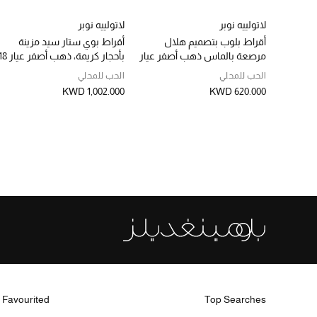
لاتولييه نوبر
لاتولييه نوبر
أقراط بلوب بتصميم هلال
أقراط بوي ستار سيد مزينة
مرصعة بالماس ذهب أصفر عيار
بأحجار كريمة، ذهب أصفر عي
18
قيراط
الحب للمحلي
الحب للمحلي
KWD 1,002.000
KWD 620.000
 Favourited
Top Searches