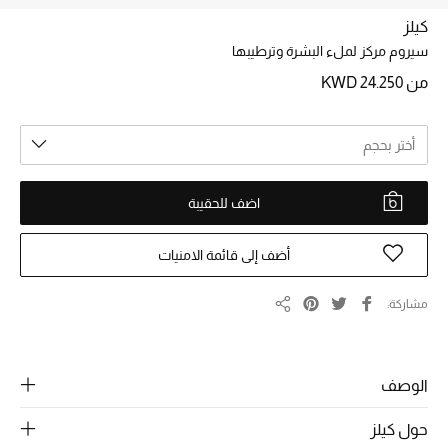
كيلز
سيروم مركز لملء البشرة وترطيبها
خصم حتى 70%
تسوقوا الآن
من
KWD 24.250
أختر بحجم
ما وصلنا حديثاً
اضف للحقيبة
ما وصلنا حديثاً
أضف إلى قائمة الامنيات
الموسم الجديد
النساء
مشاركة
مشاركة
الحقائب النسائية
الوصف
أحذية النسائية
حول كيلز