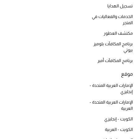
المكياج
تسجيل الهدايا
الخدمات والفعاليات في
العناية بالبشرة
المتجر
مكتشف العطور
مستحضرات العناية
برنامج المكافآت بلوميز
بيوتي
مستحضرات الاستحمام والعناية بالجسم
برنامج المكافآت أمبر
العناية بالشعر
موقع
الصحة والعافية
الإمارات العربية المتحدة -
إنجليزي
الجمال في بلوميز
الإمارات العربية المتحدة -
العربية
هدايا
الكويت - إنجليزي
دليل مستلزمات الجمال
الكويت - العربية