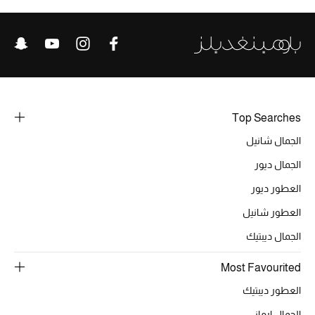
الحقائب
الموسم الجديد
Top Searches
الحقائب النسائية
الجمال شانيل
دليل ملتزمات الحقائب
الجمال ديور
العطور ديور
حقائب رجالية
العطور شانيل
حقائب الأطفال
الجمال ديبتيك
أبرز المصممين
Most Favourited
العطور ديبتيك
الجمال ارماني