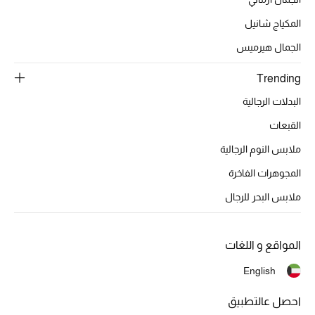
أبرز الحقائب
تسوقوا الحقائب
المكياج شانيل
الجمال هيرميس
الأحذية
Trending
البدلات الرجالية
الموسم الجديد
القبعات
أحذية النسائية
ملابس النوم الرجالية
المجوهرات الفاخرة
تشكيلة الأحذية
ملابس البحر للرجال
الأحذية الرجالية
أحذية للأطفال
المواقع و اللغات
English
أبرز المصممين
احصل عالتطبيق