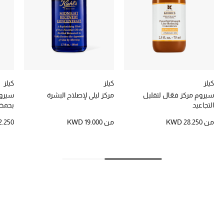
تشكيلة الأعراس
حقائب وأحذية متطابقة
هدايا للنساء
ركن الفخامة
كيلز
كيلز
كيلز
سيروم مركز فعّال لتقليل
مركز ليلي لإصلاح البشرة
سيروم
جميع الملابس النسائية
التجاعيد
بحمض 
من
KWD 28.250
من
KWD 19.000
.250
جميع الأحذية النسائية
جميع الحقائب النسائية
جميع الإكسسورات النسائية
موضة نسائية
تسوقوا للنساء