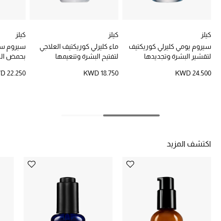
خصومات
كيلز
كيلز
كيلز
ما وصلنا حديثاً
سيروم يومي كليرلي كوريكتيف
ماء كليرلي كوريكتيف العلاجي
سيروم سوب
لتقشير البشرة وتجديدها
لتفتيح البشرة وتنعيمها
بحمض اله
الموسم الجديد
بالأحماض الثلاثية
D 22.250
KWD 18.750
KWD 24.500
ركن أناقة المنتجعات
حصريًا عبر الإنترنت
جميع إصدارتنا النسائية
اكتشف المزيد
تشكيلة المناسبات للنساء
الحب للمحلي
الملابس الرياضية النسائية