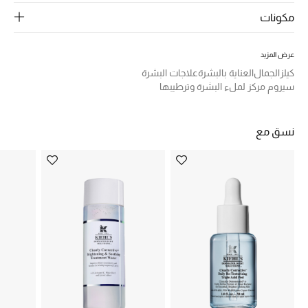
الرجال
مكونات
الجمال
عرض المزيد
الأطفال
كيلز
الجمال
العناية بالبشرة
علاجات البشرة
سيروم مركز لملء البشرة وترطيبها
مستلزمات المنزل
نسق مع
المجوهرات
جديد لدينا
نسوقوا أحدث ما وصلنا
النساء
عرض جميع المنتجات