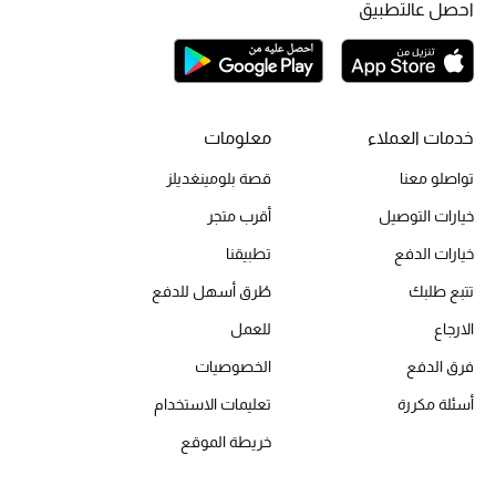
احصل عالتطبيق
أحذية مختارة
تسوقوا الأحذية
الجمال
خدمات العملاء
معلومات
تواصلو معنا
قصة بلومينغديلز
خصومات
خيارات التوصيل
أقرب متجر
جميع مستحضرات الجمال
خيارات الدفع
تطبيقنا
تتبع طلبك
طُرق أسهل للدفع
الجديد في عالم الجمال
الارجاع
للعمل
الأكثر مبيعاً
فرق الدفع
الخصوصيات
أسئلة مكررة
تعليمات الاستخدام
العطور
خريطة الموقع
مكتشف العطور