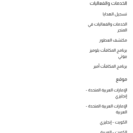
الخدمات والفعاليات
المكياج
تسجيل الهدايا
العناية بالبشرة
الخدمات والفعاليات في
المتجر
مستحضرات العناية
مكتشف العطور
مستحضرات الاستحمام والعناية بالجسم
برنامج المكافآت بلوميز
بيوتي
العناية بالشعر
برنامج المكافآت أمبر
الصحة والعافية
موقع
الإمارات العربية المتحدة -
الجمال في بلوميز
إنجليزي
هدايا
الإمارات العربية المتحدة -
العربية
دليل مستلزمات الجمال
الكويت - إنجليزي
الكويت - العربية