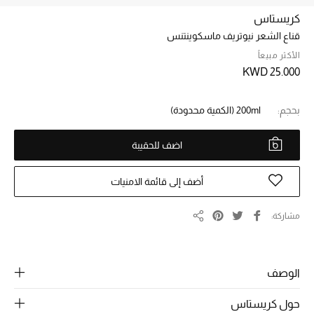
كريستاس
قناع الشعر نيوتريف ماسكوينتنس
خصم حتى 70%
تسوقوا الآن
الأكثر مبيعاً
KWD 25.000
ما وصلنا حديثاً
بحجم:
200ml
(الكمية محدودة)
اضف للحقيبة
ما وصلنا حديثاً
الموسم الجديد
أضف إلى قائمة الامنيات
النساء
مشاركة
مشاركة
الحقائب النسائية
الوصف
أحذية النسائية
حول كريستاس