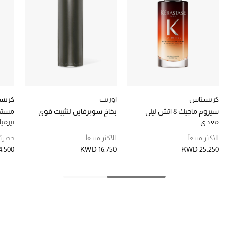
تشكيلة الأعراس
حقائب وأحذية متطابقة
هدايا للنساء
ركن الفخامة
كريستاس
اوريب
كريس
جميع الملابس النسائية
سيروم ماجيك 8 اتش ليلي
بخاخ سوبرفاين لتثبيت قوي
مستح
مغذي
ثيرمي
جميع الأحذية النسائية
الأكثر مبيعاً
الأكثر مبيعاً
حصريًا
.500
KWD 16.750
KWD 25.250
جميع الحقائب النسائية
جميع الإكسسورات النسائية
موضة نسائية
تسوقوا للنساء