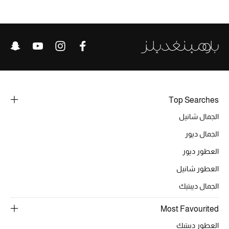
الحقائب
الموسم الجديد
الحقائب النسائية
Top Searches
دليل ملتزمات الحقائب
الجمال شانيل
الجمال ديور
حقائب رجالية
العطور ديور
حقائب الأطفال
العطور شانيل
الجمال ديبتيك
أبرز المصممين
Most Favourited
العطور ديبتيك