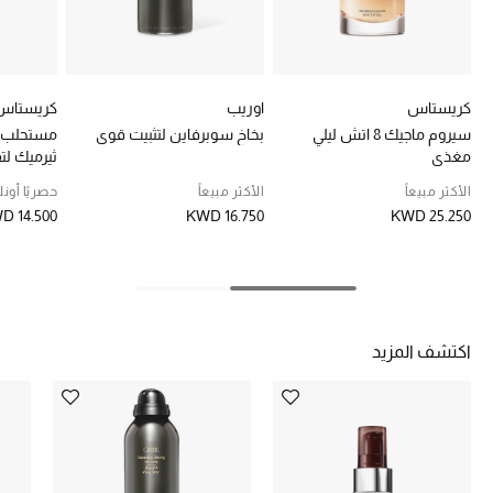
خصومات
ما وصلنا حديثاً
كريستاس
اوريب
كريستاس
الموسم الجديد
سيروم ماجيك 8 اتش ليلي
بخاخ سوبرفاين لتثبيت قوي
مستحلب 
مغذي
ثيرميك لت
ركن أناقة المنتجعات
الأكثر مبيعاً
الأكثر مبيعاً
حصريًا أونل
D 14.500
KWD 16.750
KWD 25.250
حصريًا عبر الإنترنت
جميع إصدارتنا النسائية
تشكيلة المناسبات للنساء
اكتشف المزيد
الحب للمحلي
الملابس الرياضية النسائية