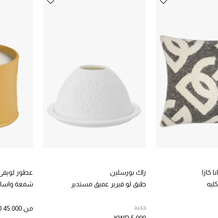
شف الموديلات المختلفة من أكسسوارات المنزل الفاخرة على موقعنا الا
 أونلاين من بلومينغدايلز الأمارات وسنقوم بتوصيلها إلى عنوانك في د
ا كازا
راك بورسلين
عطور لويفي
ليه
طبق لو فيرير عميق مستدير
شمعة واساب
جديد
من
 45.000