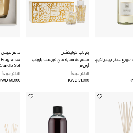
باوباب كوليكشن
د. فرانجيس
 موزع عطر جينجر لايم،
مجموعة هدية ماي فيرست باوباب
 Fragrance
أوروم
 Candle Set
الأكثر مبيعاً
الأكثر مبيعاً
KWD 60.000
KWD 51.000
K