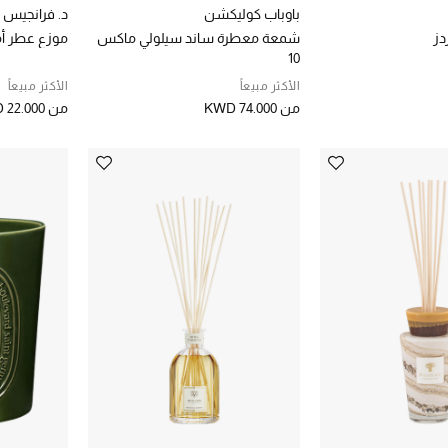
باوباب كوليكشن
د. فرانجيس
دز
شمعة معطرة ساند سيلولي ماكس
موزع عطر أمبرا، 00
10
الأكثر مبيعاً
الأكثر مبيعاً
من
KWD 74.000
من
 22.000