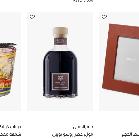
KWD 5.000
د. فرانجيس
باوباب كول
ط الحجم
موزع عطر روسو نوبيل
شمعة معطرة