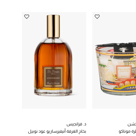
يكشن
د. فرانجيس
 موناكو
بخاخ الغرفة أنيفيرساريو عود نوبيل