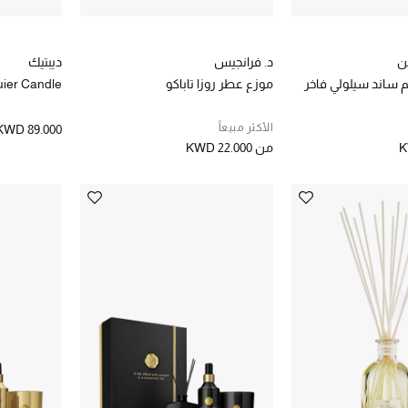
ن
د. فرانجيس
ديبتيك
 ساند سيلولي فاخر
موزع عطر روزا تاباكو
uier Candle
الأكثر مبيعاً
KWD 89.000
K
من
KWD 22.000