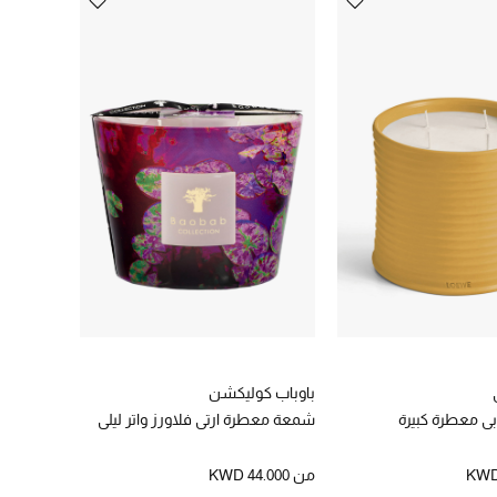
لكتروني. ويمكنك شراء
بي أو أبو ظبي أو الشارقة.
باوباب كوليكشن
ي معطرة كبيرة
شمعة معطرة ارتي فلاورز واتر ليلي
KWD
من
KWD 44.000