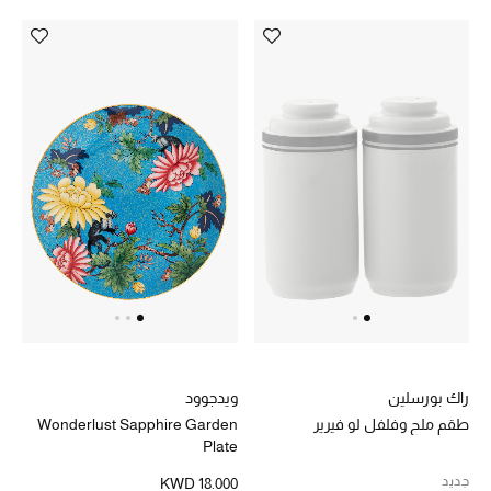
دليل مستلزمات الجمال
أبرز الماركات
ماركات جديدة للجمال
تسوقوا أحدث الماركات
الرجال
عرض جميع المنتجات
خصومات
راك بورسلين
ويدجوود
طقم ملح وفلفل لو فيرير
Wonderlust Sapphire Garden
الهدايا
Plate
جديد
KWD 18.000