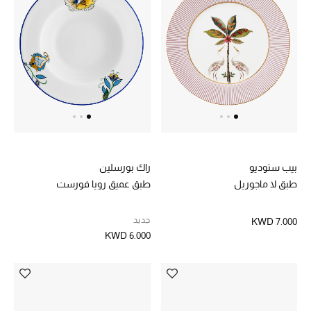
موضة نسائية
تسوقوا للنساء
الحقائب
الموسم الجديد
الحقائب النسائية
بيب ستوديو
راك بورسلين
دليل ملتزمات الحقائب
طبق لا ماجوريل
طبق عميق رويا فورست
حقائب رجالية
جديد
KWD 7.000
KWD 6.000
حقائب الأطفال
أبرز المصممين