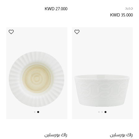
جديد
KWD 27.000
العناية الشخصية بالرجال
KWD 35.000
صُممت للرجال
تسوقوا للرجال
الأطفال
عرض جميع المنتجات
خصومات
عودة صغاركم للمدارس
الهدايا
راك بورسلين
راك بورسلين