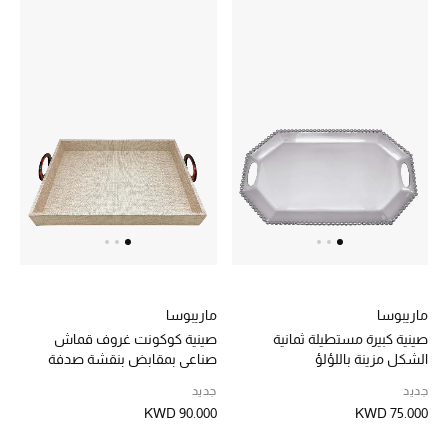
ماريبوسا
ماريبوسا
صينية كبيرة مستطيلة ثمانية
صينية كوكونت غروف قماش
الشكل مزينة باللؤلؤ
صناعي بمقابض بنقشة صدفة
سلحفاة
جديد
جديد
KWD 90.000
KWD 75.000