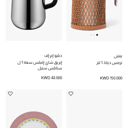
الرجال
الجمال
الأطفال
مستلزمات المنزل
دبليو إم إف
بينيتي
المجوهرات
إبريق شاي إمبلس سعة 1 ل
ترمس ديانا، 1 لتر
ستانلس ستيل
KWD 48.000
KWD 150.000
جديد لدينا
نسوقوا أحدث ما وصلنا
النساء