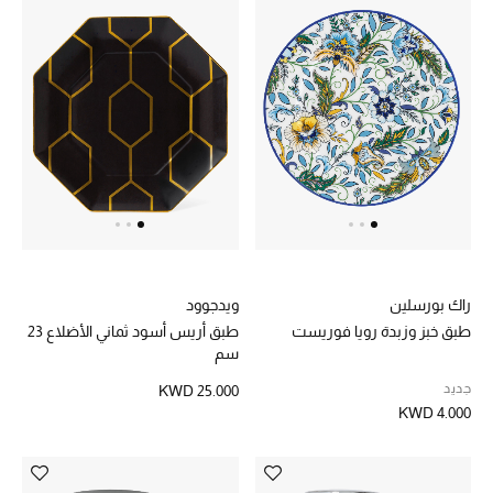
أبرز الحقائب
تسوقوا الحقائب
الأحذية
الموسم الجديد
أحذية النسائية
راك بورسلين
ويدجوود
تشكيلة الأحذية
طبق خبز وزبدة رويا فوريست
طبق أريس أسود ثماني الأضلاع 23
سم
الأحذية الرجالية
جديد
KWD 25.000
KWD 4.000
أحذية للأطفال
أبرز المصممين