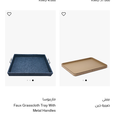
KWD 4.000
KWD 37.000
بينيتي
ماريبوسا
صينية جين
Faux Grasscloth Tray With
Metal Handles