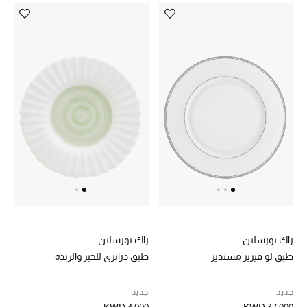
راك بورسلين
راك بورسلين
طبق لو فيرير مستدير
طبق درابري للخبز والزبدة
جديد
جديد