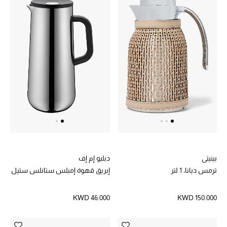
أحذية مختارة
تسوقوا الأحذية
الجمال
خصومات
جميع مستحضرات الجمال
بينيتي
دبليو إم إف
الجديد في عالم الجمال
ترمس ديانا، 1 لتر
إبريق قهوة إمبلس ستانلس ستيل
الأكثر مبيعاً
KWD 46.000
KWD 150.000
العطور