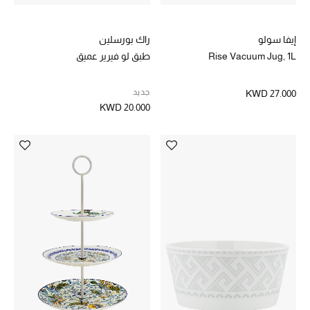
الشراشف
إيفا سولو
راك بورسلين
Rise Vacuum Jug, 1L
طبق لو فيرير عميق
الحمام
جديد
KWD 27.000
الشموع والعطور المنزلية
KWD 20.000
مستلزمات المنزل
تسوقوا للمنزل
المجوهرات
عرض كل التنزيلات
أبرز المصممين