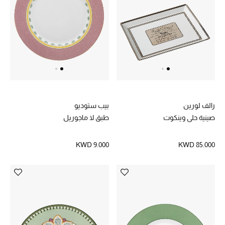
عرض جميع المنتجات
خصومات
ما وصلنا حديثاً
الموسم الجديد
ركن أناقة المنتجعات
رالف لورين
بيب ستوديو
صينية حلي وينكوت
طبق لا ماجوريل
حصريًا عبر الإنترنت
KWD 9.000
KWD 85.000
جميع إصدارتنا النسائية
تشكيلة المناسبات للنساء
الحب للمحلي
الملابس الرياضية النسائية