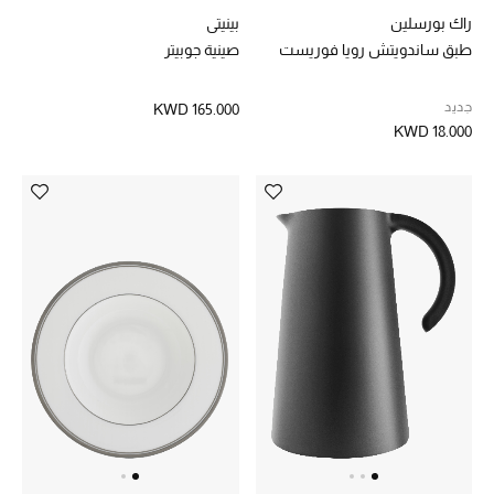
راك بورسلين
بينيتي
طبق ساندويتش رويا فوريست
صينية جوبيتر
العودة إلى المدرسة
تسوقوا التشكيلة
جديد
KWD 165.000
KWD 18.000
مستلزمات المنزل
عرض جميع المنتجات
الهدايا
ما وصلنا حديثا
أبرز المصممين
غرفة الطعام
الديكورات والإكسسوارات