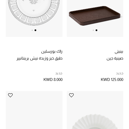
مستلزمات المنزل
توتيمي
تعكس توتيمي فن الأناقة السهلة بقطع أساسية راقية
مصممة لتدوم وتتجاوز صيحات الموسم
بينيتي
راك بورسلين
تسوقوا توتيمي
صينية جين
طبق خبز وزبدة نيش برينتانيير
جديد
جديد
KWD 8.000
KWD 125.000