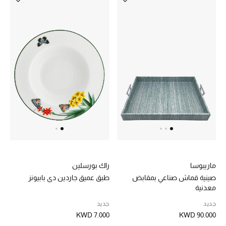
مكتشف العطور
المكياج
العناية بالبشرة
مستحضرات العناية
مستحضرات الاستحمام والعناية بالجسم
العناية بالشعر
الصحة والعافية
ماريبوسا
راك بورسلين
صينية قماش صناعي بمقابض
طبق عميق جاردين دي بابيونز
الجمال في بلوميز
معدنية
جديد
جديد
هدايا
KWD 7.000
KWD 90.000