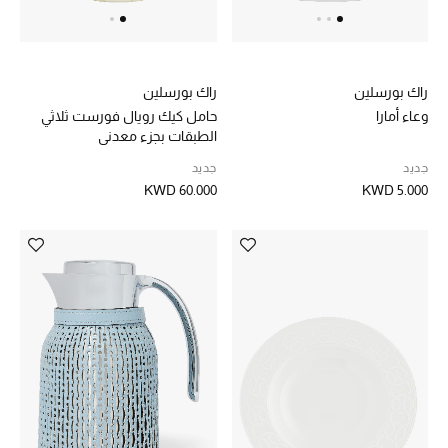
مجوهرات فاخرة للنساء
مجوهرات عصرية للنساء
راك بورسلين
راك بورسلين
وعاء أمارا
حامل كيك رويال فورست ثلاثي
إكسسوارات للرجال
الطبقات بجزء معدني
جديد
جديد
مجوهرات فاخرة للأطفال
KWD 60.000
KWD 5.000
ساعات
هدايا مُعبرة
تسوقوا المجوهرات
الهدايا