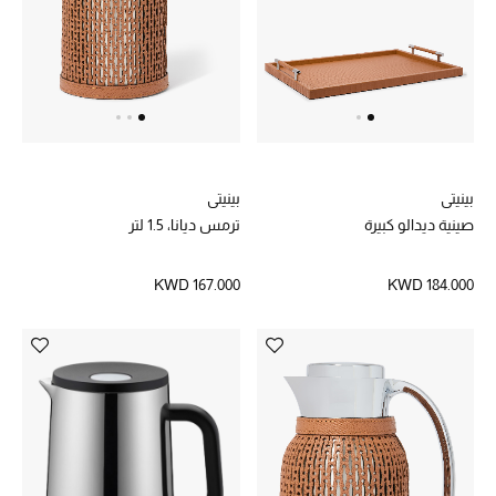
زجاج عالي الجودة بتصميم كلاسيك أنيق مصنوع يدويًا ، أو إبريق شاي من
الخزف مزيّن بمزيج من نقشات الزهور الأشكال الهندسية العربية من
الذهب لتضفي عليه لمسة فخمة. إختاري أحد الأطقم الأوروبية الفاخرة التي
خصم حتى 70%
تتضمن طقم أطباق المائدة ووعاء بغطاء وإبريق وغيرها من الأساسيات
تسوقوا الآن
لتشع مائدتك أناقةً ورقياً، ولا داعي لمغادرة المنزل، فبإمكانك الآن شراء
أواني تقديم الطعام الفاخرة أونلاين من بلومينغدايلز، سواء كنت في دبي أو
أبو ظبي أو أي مدينة في دولة الإمارات العربية المتحدة.
ما وصلنا حديثاً
بينيتي
بينيتي
صينية ديدالو كبيرة
ترمس ديانا، 1.5 لتر
ما وصلنا حديثاً
KWD 167.000
KWD 184.000
الموسم الجديد
النساء
الحقائب النسائية
أحذية النسائية