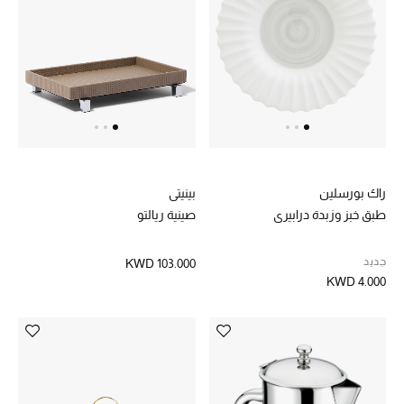
راك بورسلين
بينيتي
طبق خبز وزبدة درابيري
صينية ريالتو
جديد
KWD 103.000
KWD 4.000