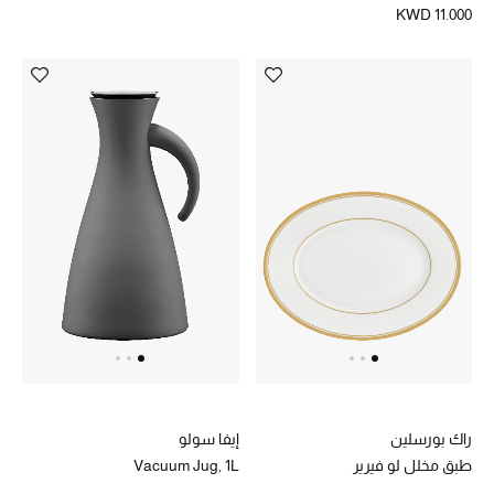
الموسم الجديد
KWD 11.000
ما وصلنا حديثاً
ركن أناقة المنتجعات
حصريًا عبر الإنترنت
دليل مستلزمات الرجال
أبرز المصممين
جميع الملابس الرجالية
الأحذية الرجالية
جميع الإكسسورات الرجالية
راك بورسلين
إيفا سولو
طبق مخلل لو فيرير
Vacuum Jug, 1L
حقائب رجالية