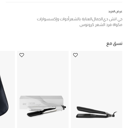
الرجال
عرض المزيد
الجمال
جي اتش دي
الجمال
العناية بالشعر
أدوات وإكسسوارات
مكواة فرد الشعر كرونوس
الأطفال
مستلزمات المنزل
نسق مع
المجوهرات
جديد لدينا
نسوقوا أحدث ما وصلنا
النساء
عرض جميع المنتجات