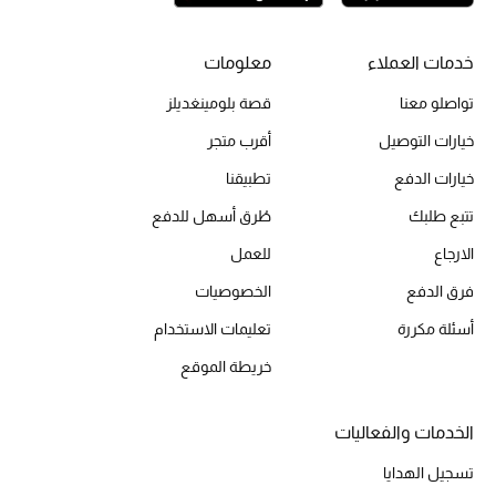
أحذية مختارة
تسوقوا الأحذية
خدمات العملاء
معلومات
تواصلو معنا
قصة بلومينغديلز
الجمال
خيارات التوصيل
أقرب متجر
خيارات الدفع
تطبيقنا
خصومات
تتبع طلبك
طُرق أسهل للدفع
جميع مستحضرات الجمال
الارجاع
للعمل
فرق الدفع
الخصوصيات
الجديد في عالم الجمال
أسئلة مكررة
تعليمات الاستخدام
الأكثر مبيعاً
خريطة الموقع
العطور
الخدمات والفعاليات
مكتشف العطور
تسجيل الهدايا