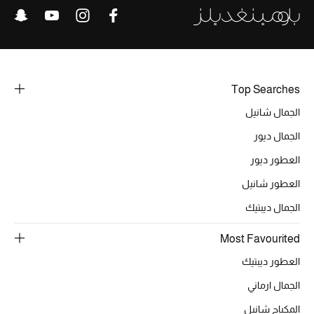
الحقائب
Top Searches
الموسم الجديد
الجمال شانيل
الحقائب النسائية
الجمال ديور
دليل ملتزمات الحقائب
العطور ديور
العطور شانيل
حقائب رجالية
الجمال ديبتيك
حقائب الأطفال
Most Favourited
أبرز المصممين
العطور ديبتيك
الجمال ارماني
المكياج شانيل