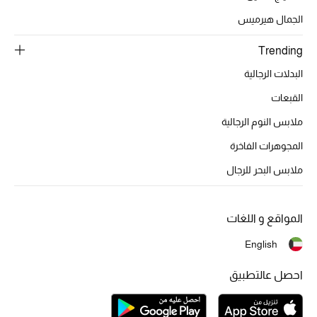
أبرز الحقائب
تسوقوا الحقائب
الجمال هيرميس
Trending
الأحذية
البدلات الرجالية
القبعات
الموسم الجديد
ملابس النوم الرجالية
أحذية النسائية
المجوهرات الفاخرة
ملابس البحر للرجال
تشكيلة الأحذية
الأحذية الرجالية
المواقع و اللغات
أحذية للأطفال
English
احصل عالتطبيق
أبرز المصممين