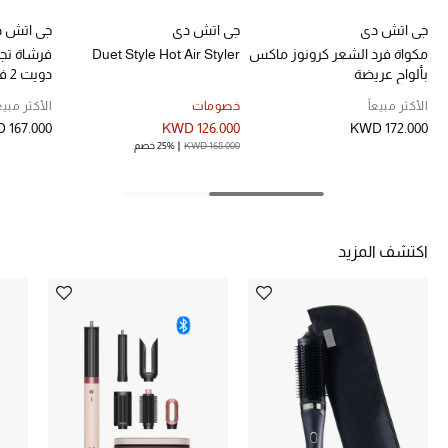
خصومات
جي اتش دي
جي اتش دي
جي اتش 
مكواة فرد الشعر كرونوز ماكس
Duet Style Hot Air Styler
فرشاة تج
ما وصلنا حديثاً
بألواح عريضة
دويت 2 في 1 بهواء ساخن
الأكثر مبيعاً
خصومات
الأكثر مبيعا
الموسم الجديد
 167.000
KWD 126.000
KWD 172.000
KWD 168.000
25% خصم
ركن أناقة المنتجعات
حصريًا عبر الإنترنت
اكتشف المزيد
جميع إصدارتنا النسائية
تشكيلة المناسبات للنساء
الحب للمحلي
الملابس الرياضية النسائية