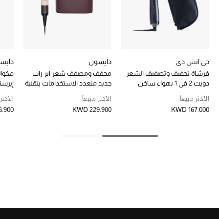
تشكيلة الأعراس
حقائب وأحذية متطابقة
هدايا للنساء
جي اتش دي
دايسون
دايس
فرشاة تجفيف وتصفيف الشعر
مجفف ومصفف شعر اير راب
مكوا
ركن الفخامة
دويت 2 في 1 بهواء ساخن
جديد متعدد الاستخدامات بتقنية
إيرست
كواندا 2x للشعر المستقيم
جميع الملابس النسائية
الأكثر مبيعاً
الأكثر مبيعاً
الأكثر 
والمموج
.900
KWD 229.900
KWD 167.000
جميع الأحذية النسائية
جميع الحقائب النسائية
جميع الإكسسورات النسائية
موضة نسائية
تسوقوا للنساء