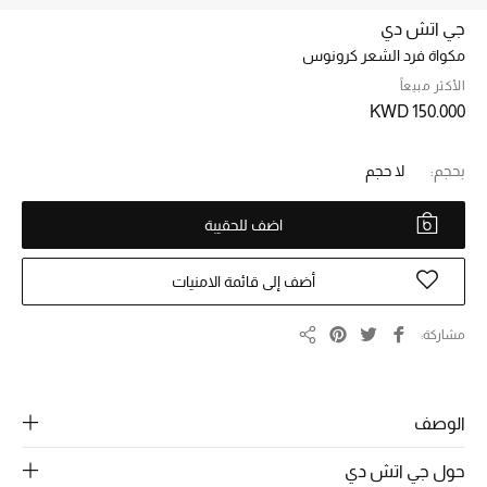
جي اتش دي
مكواة فرد الشعر كرونوس
خصم حتى 70%
تسوقوا الآن
الأكثر مبيعاً
KWD 150.000
ما وصلنا حديثاً
بحجم:
لا حجم
اضف للحقيبة
ما وصلنا حديثاً
الموسم الجديد
أضف إلى قائمة الامنيات
النساء
مشاركة
مشاركة
الحقائب النسائية
الوصف
أحذية النسائية
حول جي اتش دي