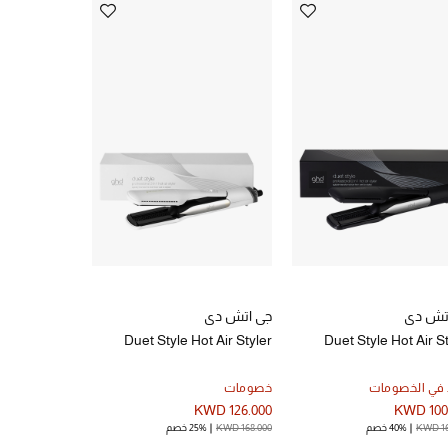
تش دي
جي اتش دي
دايسون
Duet Style Hot Air Styler
Duet Style Hot Air S
الاستخدامات
وتجفيفه – لل
 في الخصومات
خصومات
جديد
والمموج
WD 229.900
KWD 126.000
KWD 100
KWD 16
40% خصم
KWD 168.000
25% خصم