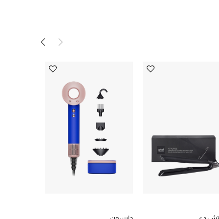
تش دي
دايسون
جي اتش دي