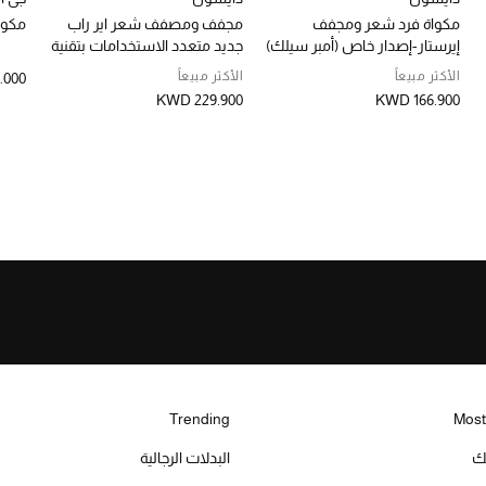
مكواة فرد شعر ومجفف
مجفف ومصفف شعر اير راب
مكوا
إيرستار-إصدار خاص (أمبر سيلك)
جديد متعدد الاستخدامات بتقنية
كواندا 2x للشعر المستقيم
الأكثر مبيعاً
الأكثر مبيعاً
.000
والمموج
KWD 229.900
KWD 166.900
Trending
Most
يك
البدلات الرجالية