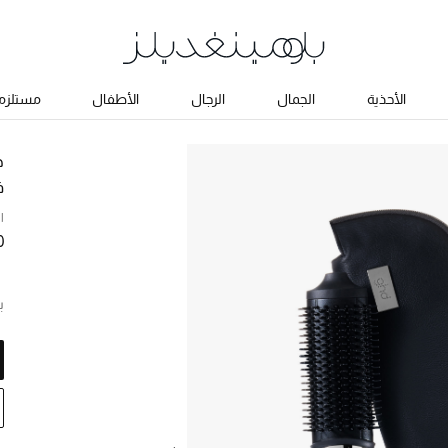
الأحذية
الجمال
الرجال
الأطفال
مستلزما
ج
ف
ا
0
ب