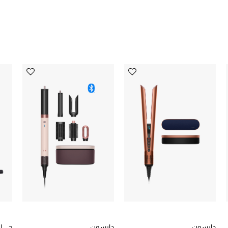
دايسون
دايسون
جي ا