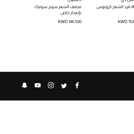
ة فرد الشعر كرونوس
مجفف الشعر سوبر سونيك
yer - Radial
بإصدار خاص
25mm Barrel)
KWD 13.000
KWD 146.500
KWD 150