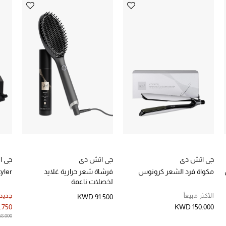
جي اتش دي
جي اتش دي
جي ا
مكواة فرد الشعر كرونوس
فرشاة شعر حرارية غلايد
tyler
لخصلات ناعمة
الأكثر مبيعاً
جديد
KWD 91.500
.750
KWD 150.000
8.000