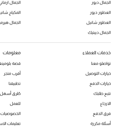
الجمال ديور
الجمال ارماني
العطور ديور
المكياج شاني
العطور شانيل
الجمال هير
الجمال ديبتيك
خدمات العملاء
معلومات
تواصلو معنا
قصة بلومينغد
خيارات التوصيل
أقرب متجر
خيارات الدفع
تطبيقنا
تتبع طلبك
طُرق أسهل 
الارجاع
للعمل
فرق الدفع
الخصوصيات
أسئلة مكررة
تعليمات الاس