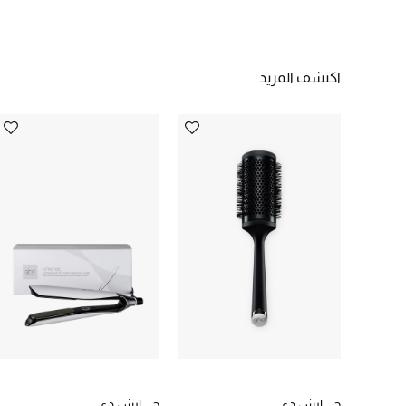
اكتشف المزيد
جي اتش دي
جي اتش دي