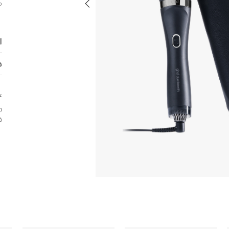
م
ا
ح
ع
ج
ف