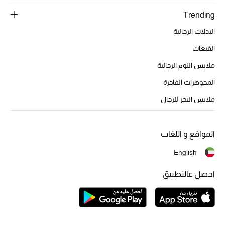
تشكيلة الأعراس
Trending
حقائب وأحذية متطابقة
البدلات الرجالية
القبعات
هدايا للنساء
ملابس النوم الرجالية
ركن الفخامة
المجوهرات الفاخرة
ملابس البحر للرجال
جميع الملابس النسائية
جميع الأحذية النسائية
المواقع و اللغات
جميع الحقائب النسائية
English
جميع الإكسسورات النسائية
احصل عالتطبيق
موضة نسائية
تسوقوا للنساء