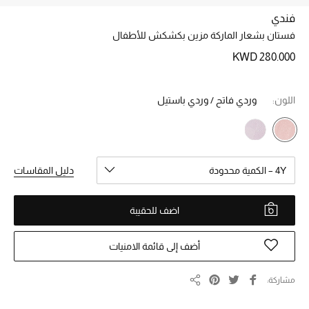
فندي
فستان بشعار الماركة مزين بكشكش للأطفال
خصم حتى 70%
تسوقوا الآن
KWD 280.000
اللون:
وردي فاتح / وردي باستيل
ما وصلنا حديثاً
ما وصلنا حديثاً
4Y – الكمية محدودة
دليل المقاسات
الموسم الجديد
النساء
اضف للحقيبة
الحقائب النسائية
أضف إلى قائمة الامنيات
أحذية النسائية
مشاركة
مشاركة