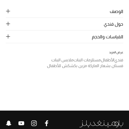
الرجال
الوصف
الجمال
حول فندي
الأطفال
القياسات والحجم
مستلزمات المنزل
عرض المزيد
المجوهرات
فندي
الأطفال
مستلزمات البنات
ملابس البنات
فستان بشعار الماركة مزين بكشكش للأطفال
جديد لدينا
نسوقوا أحدث ما وصلنا
النساء
عرض جميع المنتجات