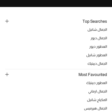
خصومات
ما وصلنا حديثاً
Top Searches
الجمال شانيل
الموسم الجديد
الجمال ديور
ركن أناقة المنتجعات
العطور ديور
حصريًا عبر الإنترنت
العطور شانيل
الجمال ديبتيك
جميع إصدارتنا النسائية
Most Favourited
تشكيلة المناسبات للنساء
العطور ديبتيك
الحب للمحلي
الجمال ارماني
المكياج شانيل
الملابس الرياضية النسائية
الجمال هيرميس