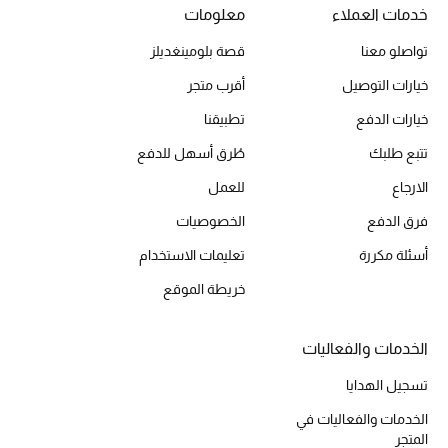
خدمات العملاء
معلومات
تواصلو معنا
قصة بلومينغديلز
الحقائب
خيارات التوصيل
أقرب متجر
خيارات الدفع
تطبيقنا
الموسم الجديد
تتبع طلبك
طُرق أسهل للدفع
الحقائب النسائية
الارجاع
للعمل
فرق الدفع
الخصوصيات
دليل ملتزمات الحقائب
أسئلة مكررة
تعليمات الاستخدام
حقائب رجالية
خريطة الموقع
حقائب الأطفال
الخدمات والفعاليات
أبرز المصممين
تسجيل الهدايا
الخدمات والفعاليات في
المتجر