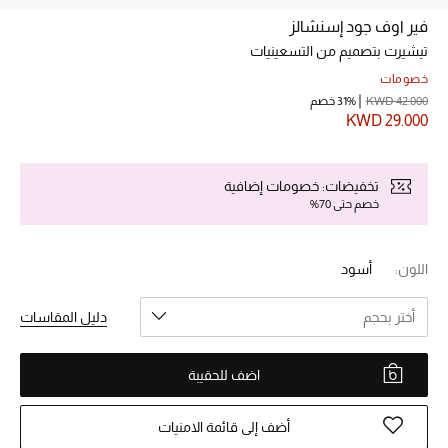
فير اوف جود إسنشالز
تيشيرت بتصميم من التسعينيات
خصم حتى 70%
تسوقوا الآن
خصومات
KWD 42.000
31% خصم
KWD 29.000
ما وصلنا حديثاً
تخفيضات: خصومات إضافية
خصم حتى 70%
ما وصلنا حديثاً
الموسم الجديد
اللون:
أسود
النساء
أختر بحجم
دليل المقاسات
الحقائب النسائية
اضف للحقيبة
أحذية النسائية
أضف إلى قائمة الامنيات