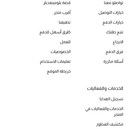
تواصلو معنا
قصة بلومينغديلز
المكياج
خيارات التوصيل
أقرب متجر
العناية بالبشرة
خيارات الدفع
تطبيقنا
تتبع طلبك
طُرق أسهل للدفع
مستحضرات العناية
الارجاع
للعمل
مستحضرات الاستحمام والعناية بالجسم
فرق الدفع
الخصوصيات
العناية بالشعر
أسئلة مكررة
تعليمات الاستخدام
خريطة الموقع
الصحة والعافية
الجمال في بلوميز
الخدمات والفعاليات
تسجيل الهدايا
هدايا
الخدمات والفعاليات في
المتجر
دليل مستلزمات الجمال
مكتشف العطور