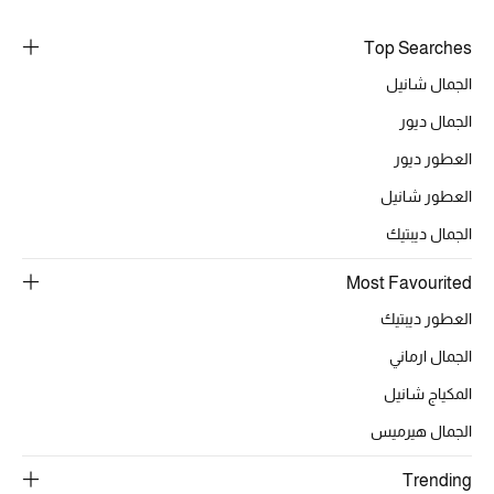
أبرز الحقائب
تسوقوا الحقائب
Top Searches
الجمال شانيل
الأحذية
الجمال ديور
العطور ديور
الموسم الجديد
العطور شانيل
أحذية النسائية
الجمال ديبتيك
تشكيلة الأحذية
Most Favourited
العطور ديبتيك
الأحذية الرجالية
الجمال ارماني
أحذية للأطفال
المكياج شانيل
الجمال هيرميس
أبرز المصممين
Trending