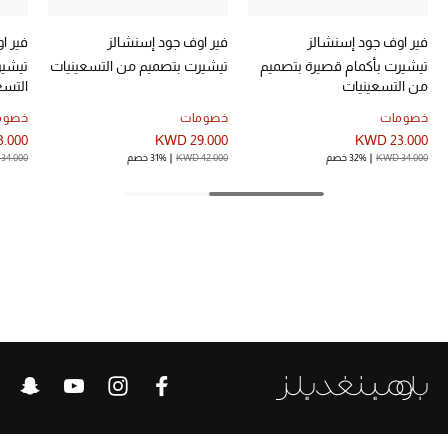
فير اوف جود إسنشالز
فير اوف جود إسنشالز
فير ا
تيشيرت بأكمام قصيرة بتصميم
تيشيرت بتصميم من التسعينيات
تيشير
الحقائب
من التسعينيات
التسع
خصومات
خصومات
خصوم
الموسم الجديد
.000
KWD 29.000
KWD 23.000
KWD 34.000
32% خصم
KWD 42.000
31% خصم
34.000
الحقائب النسائية
دليل ملتزمات الحقائب
حقائب رجالية
حقائب الأطفال
أبرز المصممين