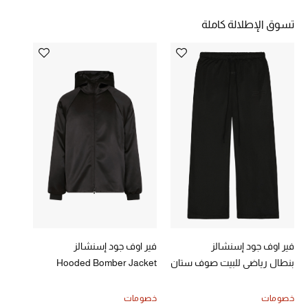
خصومات
تسوق الإطلالة كاملة
ما وصلنا حديثاً
الموسم الجديد
ركن أناقة المنتجعات
حصريًا عبر الإنترنت
جميع إصدارتنا النسائية
تشكيلة المناسبات للنساء
فير اوف جود إسنشالز
فير اوف جود إسنشالز
الحب للمحلي
بنطال رياضي للبيت صوف ستان
Hooded Bomber Jacket
الملابس الرياضية النسائية
خصومات
خصومات