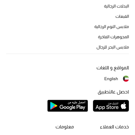
البدلات الرجالية
أحذية مختارة
تسوقوا الأحذية
القبعات
ملابس النوم الرجالية
الجمال
المجوهرات الفاخرة
ملابس البحر للرجال
خصومات
المواقع و اللغات
جميع مستحضرات الجمال
English
الجديد في عالم الجمال
احصل عالتطبيق
الأكثر مبيعاً
العطور
مكتشف العطور
خدمات العملاء
معلومات