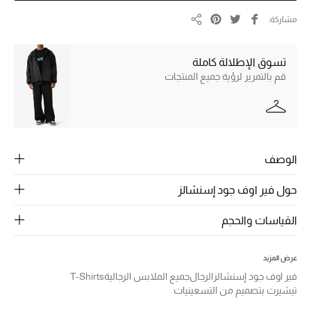
الرجال
مشاركة
مشاركة
الجمال
تسوق الإطلالة كاملة
الأطفال
قم بالتمرير لرؤية جميع المنتجات
مستلزمات المنزل
المجوهرات
الوصف
حول فير اوف جود إسنشالز
جديد لدينا
نسوقوا أحدث ما وصلنا
القياسات والحجم
النساء
عرض المزيد
فير اوف جود إسنشالز
الرجال
جميع الملابس الرجالية
T-Shirts
تيشيرت بتصميم من التسعينيات
عرض جميع المنتجات