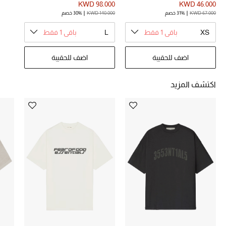
KWD 98.000
KWD 46.000
تشكيلة الأعراس
KWD 67.000
31% خصم
KWD 140.000
30% خصم
حقائب وأحذية متطابقة
XS
باقي 1 فقط
L
باقي 1 فقط
هدايا للنساء
اضف للحقيبة
اضف للحقيبة
ركن الفخامة
اكتشف المزيد
جميع الملابس النسائية
جميع الأحذية النسائية
جميع الحقائب النسائية
جميع الإكسسورات النسائية
موضة نسائية
تسوقوا للنساء