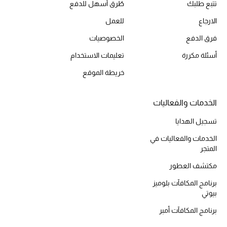
تتبع طلبك
طُرق أسهل للدفع
أحذية مختارة
الارجاع
للعمل
تسوقوا الأحذية
فرق الدفع
الخصوصيات
أسئلة مكررة
تعليمات الاستخدام
الجمال
خريطة الموقع
خصومات
الخدمات والفعاليات
جميع مستحضرات الجمال
تسجيل الهدايا
الجديد في عالم الجمال
الخدمات والفعاليات في
المتجر
الأكثر مبيعاً
مكتشف العطور
برنامج المكافآت بلوميز
العطور
بيوتي
برنامج المكافآت أمبر
مكتشف العطور