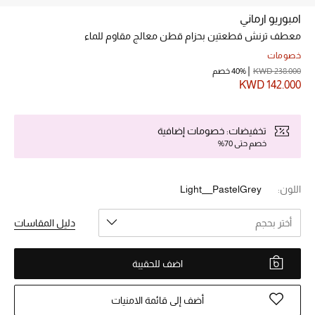
امبوريو ارماني
معطف ترنش قطعتين بحزام قطن معالج مقاوم للماء
خصم حتى 70%
تسوقوا الآن
خصومات
KWD 238.000
40% خصم
KWD 142.000
ما وصلنا حديثاً
تخفيضات: خصومات إضافية
خصم حتى 70%
ما وصلنا حديثاً
الموسم الجديد
اللون:
Light___PastelGrey
النساء
أختر بحجم
دليل المقاسات
الحقائب النسائية
اضف للحقيبة
أحذية النسائية
أضف إلى قائمة الامنيات