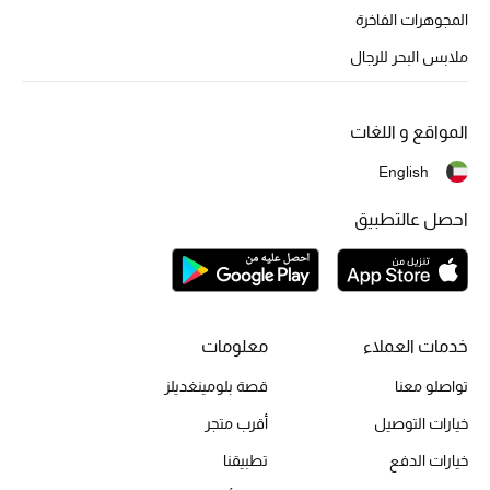
أبرز الحقائب
المجوهرات الفاخرة
تسوقوا الحقائب
ملابس البحر للرجال
الأحذية
المواقع و اللغات
الموسم الجديد
English
احصل عالتطبيق
أحذية النسائية
تشكيلة الأحذية
الأحذية الرجالية
خدمات العملاء
معلومات
أحذية للأطفال
تواصلو معنا
قصة بلومينغديلز
خيارات التوصيل
أقرب متجر
أبرز المصممين
خيارات الدفع
تطبيقنا