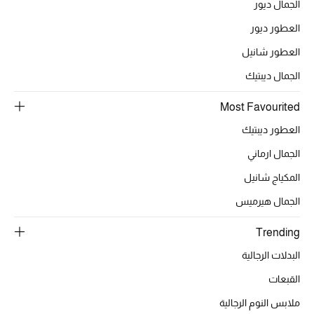
الجمال ديور
العطور ديور
الحقائب
العطور شانيل
الجمال ديبتيك
الموسم الجديد
Most Favourited
الحقائب النسائية
العطور ديبتيك
الجمال ارماني
دليل ملتزمات الحقائب
المكياج شانيل
حقائب رجالية
الجمال هيرميس
حقائب الأطفال
Trending
البدلات الرجالية
أبرز المصممين
القبعات
ملابس النوم الرجالية