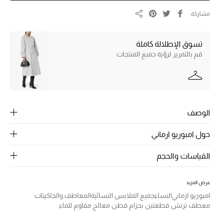
الرجال
مشاركة
مشاركة
الجمال
تسوق الإطلالة كاملة
الأطفال
قم بالتمرير لرؤية جميع المنتجات
مستلزمات المنزل
المجوهرات
الوصف
حول امبوريو ارماني
جديد لدينا
نسوقوا أحدث ما وصلنا
القياسات والحجم
النساء
عرض المزيد
امبوريو ارماني
النساء
جميع الملابس النسائية
المعاطف والجاكيتات
معطف ترنش قطعتين بحزام قطن معالج مقاوم للماء
عرض جميع المنتجات