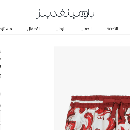
الأحذية
الجمال
الرجال
الأطفال
مستلزما
ن
د
s
0
ا
ب