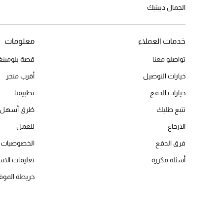
الجمال ديبتيك
خدمات العملاء
معلومات
تواصلو معنا
قصة بلومينغد
خيارات التوصيل
أقرب متجر
خيارات الدفع
تطبيقنا
تتبع طلبك
طُرق أسهل 
الارجاع
للعمل
فرق الدفع
الخصوصيات
أسئلة مكررة
تعليمات الاس
خريطة الموق