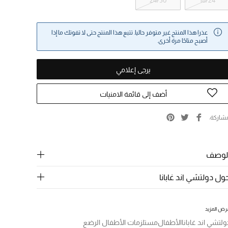
24/30
18/24
عذرا هذا المنتج غير متوفر حاليا. تتبع هذا المنتج حتى لا تفوتك ما إذا
أصبح متاحًا مرة أخرى.
يرجى إعلامي
أضف إلى قائمة الامنيات
شاركة
لوصف
ول دولتشي اند غابانا
رض المزيد
ولتشي اند غابانا
الأطفال
مستلزمات الأطفال الرضع