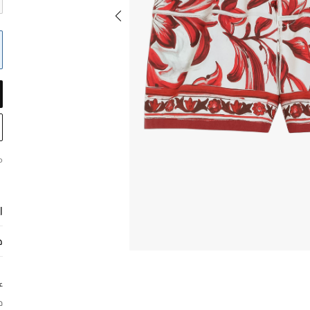
م
ا
ح
ع
د