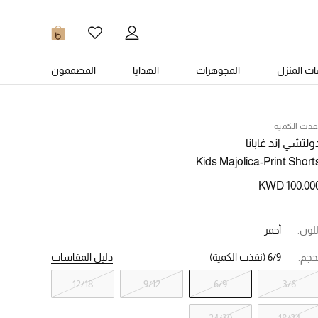
0
ت المنزل
المجوهرات
الهدايا
المصممون
فذت الكمية
ولتشي اند غابانا
Kids Majolica-Print Short
KWD 100.00
للون:
أحمر
حجم:
6/9
(نفذت الكمية)
دليل المقاسات
12/18
9/12
6/9
3/6