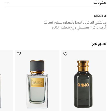
الرجال
مكونات
الجمال
عرض المزيد
دولتشي اند غابانا
الجمال
العطور
عطور نسائية
الأطفال
أو دو بارفان سيسيلي ري-إيديشن 2003
مستلزمات المنزل
نسق مع
المجوهرات
جديد لدينا
نسوقوا أحدث ما وصلنا
النساء
عرض جميع المنتجات