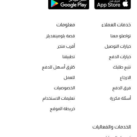
أحذية مختارة
تسوقوا الأحذية
خدمات العملاء
معلومات
الجمال
تواصلو معنا
قصة بلومينغديلز
خيارات التوصيل
أقرب متجر
خصومات
خيارات الدفع
تطبيقنا
تتبع طلبك
طُرق أسهل للدفع
جميع مستحضرات الجمال
الارجاع
للعمل
الجديد في عالم الجمال
فرق الدفع
الخصوصيات
الأكثر مبيعاً
أسئلة مكررة
تعليمات الاستخدام
خريطة الموقع
العطور
الخدمات والفعاليات
مكتشف العطور