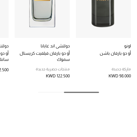
تشكيلة الأعراس
حقائب وأحذية متطابقة
هدايا للنساء
اونو
دولتشي اند غابانا
دولتشي
ركن الفخامة
أو دو بارفان باشن
أو دو بارفان فيلفيت كريستال
أو دو
سموك
سانتا
جميع الملابس النسائية
ماركة جديدة
منتجات حصرية جديدة
.500
KWD 122.500
KWD 98.000
جميع الأحذية النسائية
جميع الحقائب النسائية
جميع الإكسسورات النسائية
موضة نسائية
تسوقوا للنساء