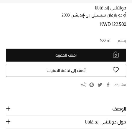
دولتشي اند غابانا
أو دو بارفان سيسيلي ري-إيديشن 2003
خصم حتى 70%
تسوقوا الآن
KWD 122.500
بحجم:
100ml
ما وصلنا حديثاً
اضف للحقيبة
ما وصلنا حديثاً
أضف إلى قائمة الامنيات
الموسم الجديد
مشاركة
مشاركة
النساء
الحقائب النسائية
الوصف
أحذية النسائية
حول دولتشي اند غابانا