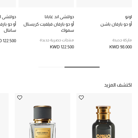
خصومات
اونو
دولتشي اند غابانا
دولتشي اند
ما وصلنا حديثاً
أو دو بارفان باشن
أو دو بارفان فيلفيت كريستال
أو دو بار
سموك
سانتال
الموسم الجديد
ماركة جديدة
منتجات حصرية جديدة
 122.500
KWD 122.500
KWD 98.000
ركن أناقة المنتجعات
حصريًا عبر الإنترنت
جميع إصدارتنا النسائية
اكتشف المزيد
تشكيلة المناسبات للنساء
الحب للمحلي
الملابس الرياضية النسائية