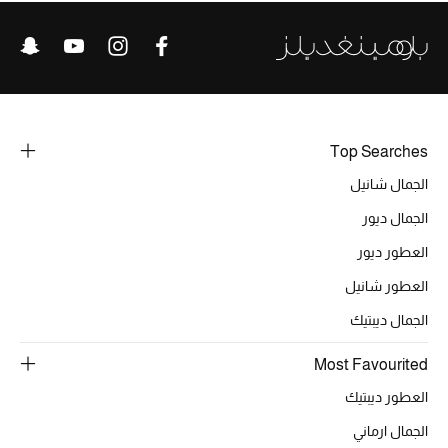
الحقائب
الموسم الجديد
Top Searches
الحقائب النسائية
الجمال شانيل
الجمال ديور
دليل ملتزمات الحقائب
العطور ديور
حقائب رجالية
العطور شانيل
الجمال ديبتيك
حقائب الأطفال
Most Favourited
أبرز المصممين
العطور ديبتيك
الجمال ارماني