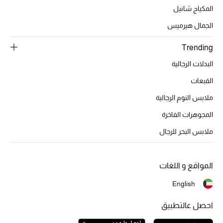
أبرز الحقائب
المكياج شانيل
تسوقوا الحقائب
الجمال هيرميس
الأحذية
Trending
البدلات الرجالية
الموسم الجديد
القبعات
ملابس النوم الرجالية
أحذية النسائية
المجوهرات الفاخرة
تشكيلة الأحذية
ملابس البحر للرجال
الأحذية الرجالية
المواقع و اللغات
أحذية للأطفال
English
أبرز المصممين
احصل عالتطبيق