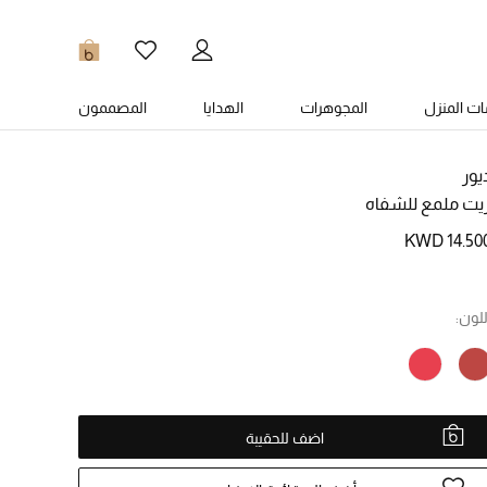
0
ت المنزل
المجوهرات
الهدايا
المصممون
يور
يت ملمع للشفاه
KWD 14.50
للون:
اضف للحقيبة