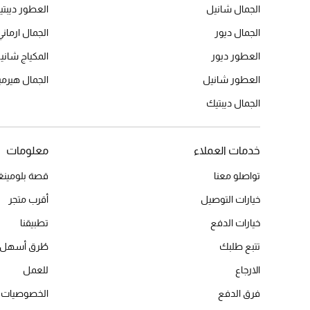
الجمال شانيل
العطور ديبت
الجمال ديور
الجمال ارماني
العطور ديور
المكياج شاني
العطور شانيل
الجمال هير
الجمال ديبتيك
خدمات العملاء
معلومات
تواصلو معنا
قصة بلومينغد
خيارات التوصيل
أقرب متجر
خيارات الدفع
تطبيقنا
تتبع طلبك
طُرق أسهل 
الارجاع
للعمل
فرق الدفع
الخصوصيات