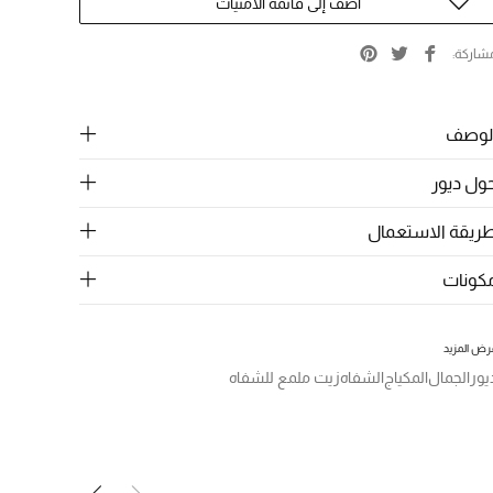
أضف إلى قائمة الامنيات
شاركة
لوصف
ول ديور
ريقة الاستعمال
كونات
رض المزيد
يور
الجمال
المكياج
الشفاه
زيت ملمع للشفاه