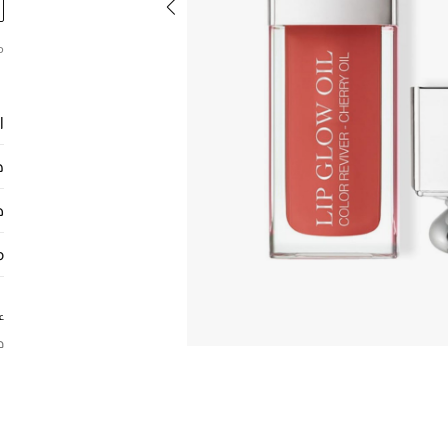
م
ا
ح
ط
م
ع
د