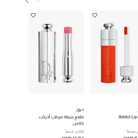
ديور
ديور
Addict Lip
ملمع شفاه مرطب أديكت
أحمر خدود رو
جلاس
 مبيعاً
الأكثر مبيعاً
KWD 21.000