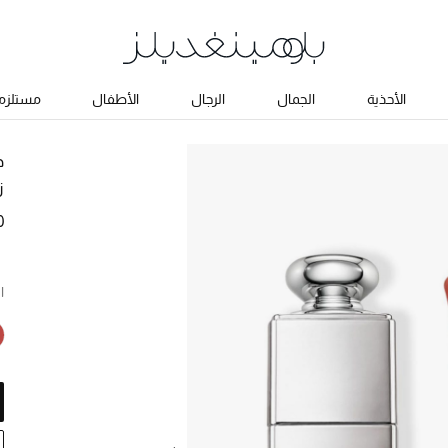
الأحذية
الجمال
الرجال
الأطفال
مستلزما
د
ز
0
ا