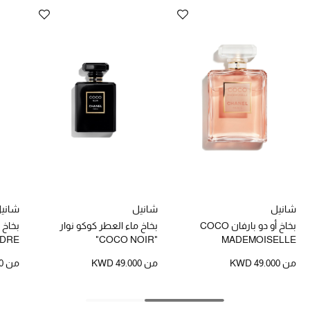
تشكيلة الأعراس
حقائب وأحذية متطابقة
هدايا للنساء
ركن الفخامة
جميع الملابس النسائية
جميع الأحذية النسائية
جميع الحقائب النسائية
شانيل
شانيل
شاني
بخاخ أو دو بارفان COCO
بخاخ ماء العطر كوكو نوار
جميع الإكسسورات النسائية
NDRE
"COCO NOIR"
MADEMOISELLE
من
KWD 49.000
من
KWD 49.000
من
0
موضة نسائية
تسوقوا للنساء