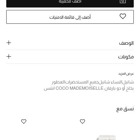
الرجال
اضف للحقيبة
الجمال
أضف إلى قائمة الامنيات
الأطفال
الوصف
مستلزمات المنزل
مكونات
المجوهرات
عرض المزيد
شانيل
النساء شانيل
جميع المستحضرات
العطور
جديد لدينا
بخاخ أو دو بارفان COCO MADEMOISELLE انتنس
نسوقوا أحدث ما وصلنا
نسق مع
النساء
عرض جميع المنتجات