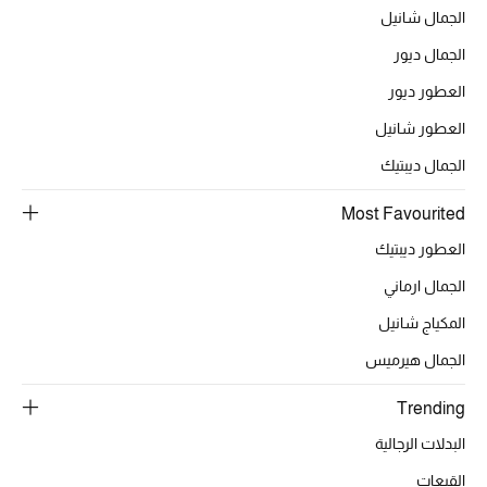
أبرز الحقائب
الجمال شانيل
تسوقوا الحقائب
الجمال ديور
العطور ديور
الأحذية
العطور شانيل
الجمال ديبتيك
الموسم الجديد
Most Favourited
أحذية النسائية
العطور ديبتيك
تشكيلة الأحذية
الجمال ارماني
المكياج شانيل
الأحذية الرجالية
الجمال هيرميس
أحذية للأطفال
Trending
أبرز المصممين
البدلات الرجالية
القبعات