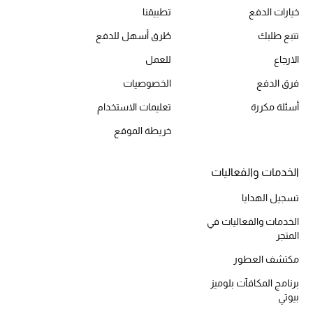
المكياج
خيارات الدفع
تطبيقنا
تتبع طلبك
طُرق أسهل للدفع
العناية بالبشرة
الارجاع
للعمل
مستحضرات العناية
فرق الدفع
الخصوصيات
أسئلة مكررة
تعليمات الاستخدام
مستحضرات الاستحمام والعناية بالجسم
خريطة الموقع
العناية بالشعر
الخدمات والفعاليات
الصحة والعافية
تسجيل الهدايا
الجمال في بلوميز
الخدمات والفعاليات في
المتجر
هدايا
مكتشف العطور
دليل مستلزمات الجمال
برنامج المكافآت بلوميز
بيوتي