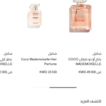
خصومات
ما وصلنا حديثاً
الموسم الجديد
ركن أناقة المنتجعات
حصريًا عبر الإنترنت
شانيل
شانيل
شانيل
بخاخ أو دو بارفان COCO
Coco Mademoiselle Hair
جميع إصدارتنا النسائية
ISELLE
Perfume
MADEMOISELLE
من
KWD 49.000
KWD 28.500
من
.000
تشكيلة المناسبات للنساء
الحب للمحلي
الملابس الرياضية النسائية
اكتشف المزيد