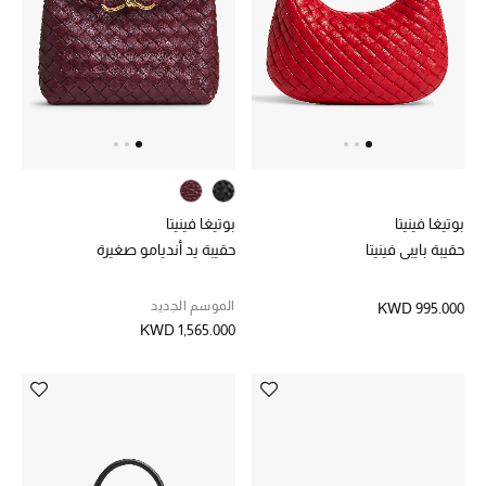
بوتيغا فينيتا
بوتيغا فينيتا
حقيبة بايبي فينيتا
حقيبة يد أنديامو صغيرة
الموسم الجديد
KWD 995.000
KWD 1,565.000