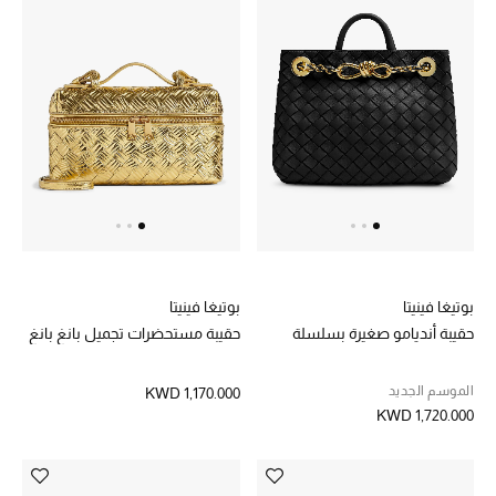
بوتيغا فينيتا
بوتيغا فينيتا
حقيبة أنديامو صغيرة بسلسلة
حقيبة مستحضرات تجميل بانغ بانغ
الموسم الجديد
KWD 1,170.000
KWD 1,720.000