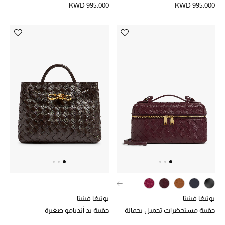
KWD 995.000
KWD 995.000
دليل مستلزمات الجمال
أبرز الماركات
ماركات جديدة للجمال
تسوقوا أحدث الماركات
الرجال
عرض جميع المنتجات
خصومات
بوتيغا فينيتا
بوتيغا فينيتا
الهدايا
حقيبة مستحضرات تجميل بحمالة
حقيبة يد أنديامو صغيرة