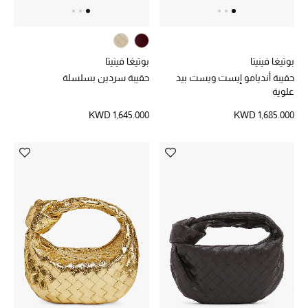
الشراشف
بوتيغا فينيتا
بوتيغا فينيتا
الحمام
حقيبة أنديامو إيست ويست بيد
حقيبة سردين بسلسلة
علوية
الشموع والعطور المنزلية
KWD 1,645.000
KWD 1,685.000
مستلزمات المنزل
تسوقوا للمنزل
المجوهرات
عرض كل التنزيلات
أبرز المصممين