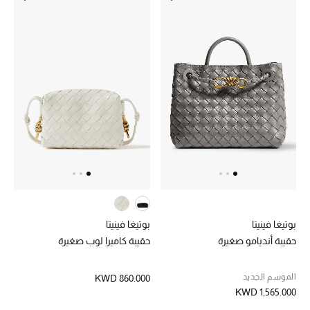
أحذية مختارة
تسوقوا الأحذية
الجمال
خصومات
جميع مستحضرات الجمال
بوتيغا فينيتا
بوتيغا فينيتا
الجديد في عالم الجمال
حقيبة أنديامو صغيرة
حقيبة كاميرا لوب صغيرة
الأكثر مبيعاً
الموسم الجديد
KWD 860.000
KWD 1,565.000
العطور