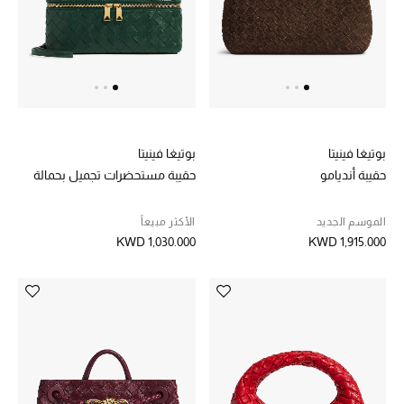
مستلزمات المنزل
توتيمي
تعكس توتيمي فن الأناقة السهلة بقطع أساسية راقية
مصممة لتدوم وتتجاوز صيحات الموسم
بوتيغا فينيتا
بوتيغا فينيتا
تسوقوا توتيمي
حقيبة أنديامو
حقيبة مستحضرات تجميل بحمالة
الموسم الجديد
الأكثر مبيعاً
KWD 1,030.000
KWD 1,915.000