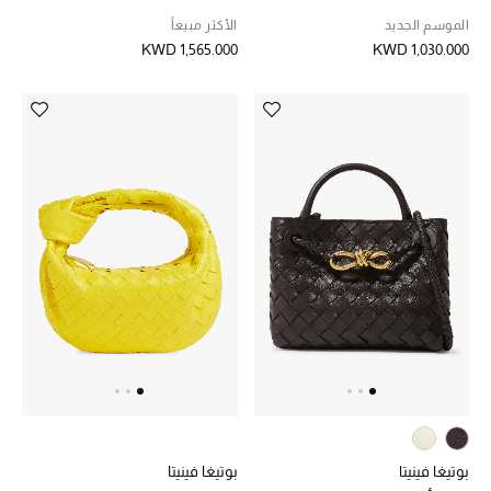
الموسم الجديد
الموسم الجديد
الأكثر مبيعاً
KWD 1,565.000
KWD 1,030.000
ما وصلنا حديثاً
ركن أناقة المنتجعات
حصريًا عبر الإنترنت
دليل مستلزمات الرجال
أبرز المصممين
جميع الملابس الرجالية
الأحذية الرجالية
جميع الإكسسورات الرجالية
بوتيغا فينيتا
بوتيغا فينيتا
حقائب رجالية