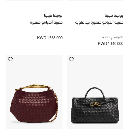
العودة إلى المدرسة
بوتيغا فينيتا
بوتيغا فينيتا
تسوقوا التشكيلة
حقيبة أنديامو صغيرة بيد علوية
حقيبة أنديامو صغيرة
الموسم الجديد
KWD 1,565.000
مستلزمات المنزل
KWD 1,340.000
عرض جميع المنتجات
الهدايا
ما وصلنا حديثا
أبرز المصممين
غرفة الطعام
الديكورات والإكسسوارات