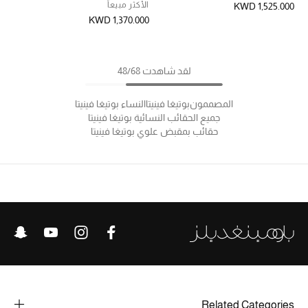
الأكثر مبيعاً
KWD 1,525.000
KWD 1,370.000
لقد شاهدت 48/68
المصممون
بوتيغا فينيتا
النساء بوتيغا فينيتا
جميع الحقائب النسائية بوتيغا فينيتا
حقائب بمقبض علوي بوتيغا فينيتا
Related Categories