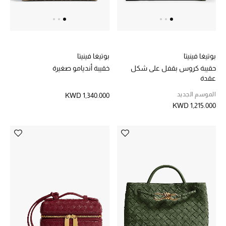
خصم حتى 70%
تسوقوا الآن
بوتيغا فينيتا
بوتيغا فينيتا
حقيبة كروس بقفل على شكل
خقيبة أنديامو صغيرة
عقدة
ما وصلنا حديثاً
الموسم الجديد
KWD 1,340.000
KWD 1,215.000
ما وصلنا حديثاً
الموسم الجديد
النساء
الحقائب النسائية
أحذية النسائية