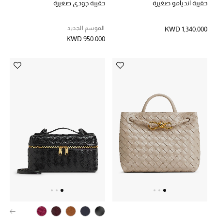
حقيبة أنديامو صغيرة
حقيبة جودي صغيرة
العناية الشخصية بالرجال
الموسم الجديد
KWD 1,340.000
KWD 950.000
صُممت للرجال
تسوقوا للرجال
الأطفال
عرض جميع المنتجات
خصومات
عودة صغاركم للمدارس
الهدايا