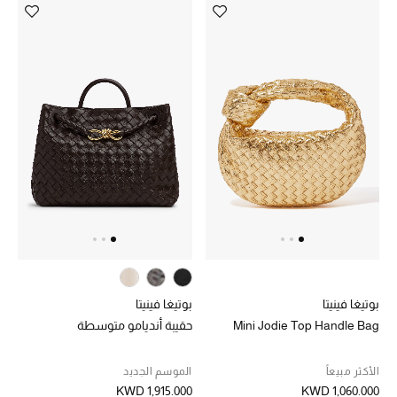
بوتيغا فينيتا
بوتيغا فينيتا
Mini Jodie Top Handle Bag
حقيبة أنديامو متوسطة
الأكثر مبيعاً
الموسم الجديد
KWD 1,915.000
KWD 1,060.000