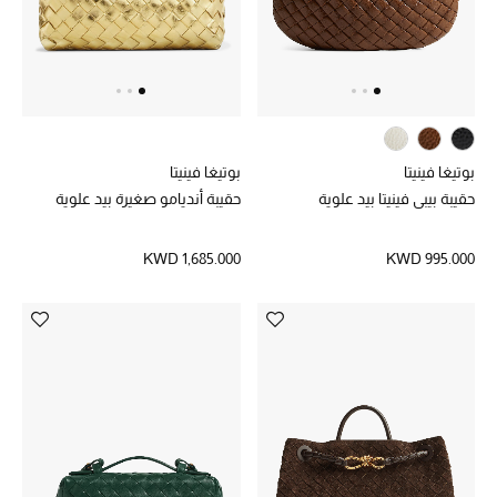
هدايا حسب السعر
هدايا للجميع
تسوقوا الهدايا
بوتيغا فينيتا
بوتيغا فينيتا
حقيبة بيبي فينيتا بيد علوية
حقيبة أنديامو صغيرة بيد علوية
المصممون
KWD 1,685.000
KWD 995.000
المصممون أ-ي
مصممون جدد
حصريات
الأزياء
الجمال