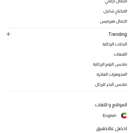
أبرز الحقائب
الجمال ارماني
تسوقوا الحقائب
المكياج شانيل
الجمال هيرميس
الأحذية
Trending
البدلات الرجالية
الموسم الجديد
القبعات
أحذية النسائية
ملابس النوم الرجالية
تشكيلة الأحذية
المجوهرات الفاخرة
ملابس البحر للرجال
الأحذية الرجالية
أحذية للأطفال
المواقع و اللغات
English
أبرز المصممين
احصل عالتطبيق