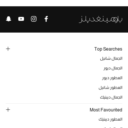
الحقائب
الموسم الجديد
Top Searches
الحقائب النسائية
الجمال شانيل
دليل ملتزمات الحقائب
الجمال ديور
العطور ديور
حقائب رجالية
العطور شانيل
حقائب الأطفال
الجمال ديبتيك
أبرز المصممين
Most Favourited
العطور ديبتيك