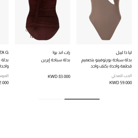
تشكيلة الأعراس
حقائب وأحذية متطابقة
هدايا للنساء
ركن الفخامة
ليا ذا ليبل
رات اند بوا
ZA G
بدلة سباحة بورتوفينو بتصميم
بدلة سباحة إيرين
بدلة 
جميع الملابس النسائية
قطعة واحدة بكتف واحد
واحدة
الحب للمحلي
الموس
KWD 83.000
جميع الأحذية النسائية
.000
KWD 59.000
جميع الحقائب النسائية
جميع الإكسسورات النسائية
موضة نسائية
تسوقوا للنساء