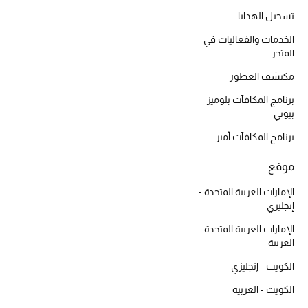
المكياج
تسجيل الهدايا
الخدمات والفعاليات في
العناية بالبشرة
المتجر
مكتشف العطور
مستحضرات العناية
برنامج المكافآت بلوميز
مستحضرات الاستحمام والعناية بالجسم
بيوتي
برنامج المكافآت أمبر
العناية بالشعر
موقع
الصحة والعافية
الإمارات العربية المتحدة -
إنجليزي
الجمال في بلوميز
الإمارات العربية المتحدة -
هدايا
العربية
الكويت - إنجليزي
دليل مستلزمات الجمال
الكويت - العربية