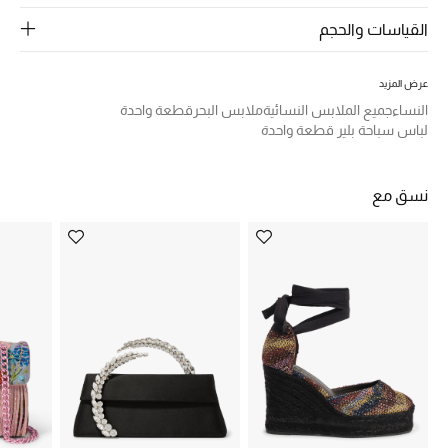
الرجال
القياسات والحجم
الجمال
عرض المزيد
الأطفال
النساء
جميع الملابس النسائية
ملابس البحر
قطعة واحدة
لباس سباحة بلير قطعة واحدة
مستلزمات المنزل
المجوهرات
نسق مع
جديد لدينا
نسوقوا أحدث ما وصلنا
النساء
عرض جميع المنتجات