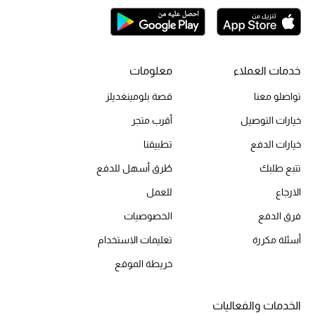
أحذية مختارة
تسوقوا الأحذية
خدمات العملاء
معلومات
الجمال
تواصلو معنا
قصة بلومينغديلز
خيارات التوصيل
أقرب متجر
خصومات
خيارات الدفع
تطبيقنا
جميع مستحضرات الجمال
تتبع طلبك
طُرق أسهل للدفع
الارجاع
الجديد في عالم الجمال
للعمل
فرق الدفع
الخصوصيات
الأكثر مبيعاً
أسئلة مكررة
تعليمات الاستخدام
العطور
خريطة الموقع
مكتشف العطور
الخدمات والفعاليات