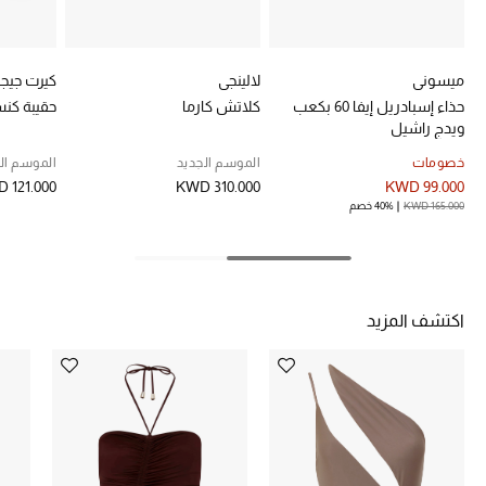
خصومات
ما وصلنا حديثاً
ميسوني
لالينجي
كيرت جيجر
حذاء إسبادريل إيفا 60 بكعب
كلاتش كارما
حقيبة كنس
ويدج راشيل
الموسم الجديد
خصومات
الموسم الجديد
الموسم ال
ركن أناقة المنتجعات
 121.000
KWD 310.000
KWD 99.000
KWD 165.000
40% خصم
حصريًا عبر الإنترنت
جميع إصدارتنا النسائية
اكتشف المزيد
تشكيلة المناسبات للنساء
الحب للمحلي
الملابس الرياضية النسائية