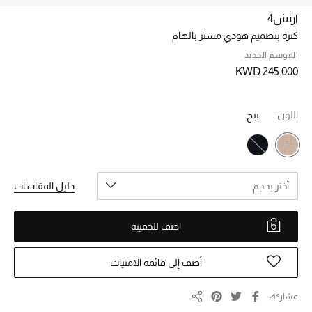
ارتش4
كنزة بتصميم هودي مستر بالهام
خصم حتى 70%
تسوقوا الآن
الموسم الجديد
KWD 245.000
ما وصلنا حديثاً
اللون:
بيج
ما وصلنا حديثاً
الموسم الجديد
أختر بحجم
دليل المقاسات
النساء
اضف للحقيبة
الحقائب النسائية
أضف إلى قائمة الامنيات
أحذية النسائية
مشاركة
مشاركة