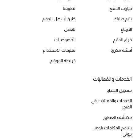
المكياج
خيارات الدفع
تطبيقنا
تتبع طلبك
طُرق أسهل للدفع
العناية بالبشرة
الارجاع
للعمل
مستحضرات العناية
فرق الدفع
الخصوصيات
مستحضرات الاستحمام والعناية بالجسم
أسئلة مكررة
تعليمات الاستخدام
خريطة الموقع
العناية بالشعر
الخدمات والفعاليات
الصحة والعافية
تسجيل الهدايا
الجمال في بلوميز
الخدمات والفعاليات في
المتجر
هدايا
مكتشف العطور
دليل مستلزمات الجمال
برنامج المكافآت بلوميز
بيوتي