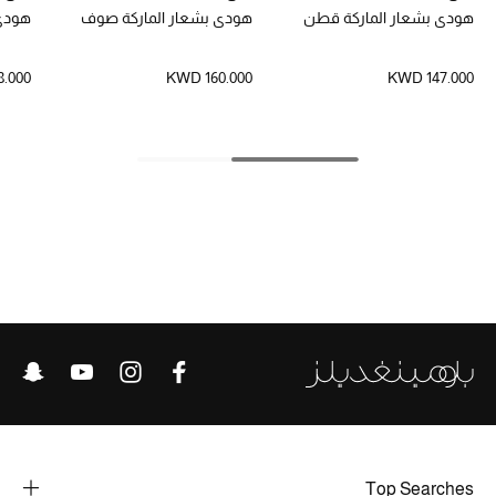
هودي بشعار الماركة قطن
هودي بشعار الماركة صوف
هودي 
الحقائب
.000
KWD 160.000
KWD 147.000
الموسم الجديد
الحقائب النسائية
دليل ملتزمات الحقائب
حقائب رجالية
حقائب الأطفال
أبرز المصممين
Top Searches