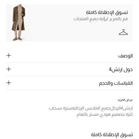
الرجال
تسوق الإطلالة كاملة
الجمال
قم بالتمرير لرؤية جميع المنتجات
الأطفال
مستلزمات المنزل
الوصف
المجوهرات
حول ارتش4
القياسات والحجم
جديد لدينا
نسوقوا أحدث ما وصلنا
عرض المزيد
ارتش4
الرجال
جميع الملابس الرجالية
سترة بسحاب
النساء
كنزة بتصميم هودي مستر بالهام
عرض جميع المنتجات
تسوق الإطلالة كاملة