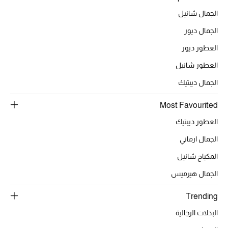
أبرز الحقائب
تسوقوا الحقائب
الجمال شانيل
الجمال ديور
الأحذية
العطور ديور
العطور شانيل
الموسم الجديد
الجمال ديبتيك
أحذية النسائية
Most Favourited
العطور ديبتيك
تشكيلة الأحذية
الجمال ارماني
الأحذية الرجالية
المكياج شانيل
الجمال هيرميس
أحذية للأطفال
Trending
أبرز المصممين
البدلات الرجالية