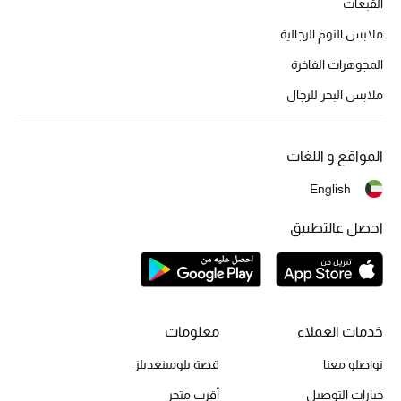
القبعات
أحذية مختارة
ملابس النوم الرجالية
تسوقوا الأحذية
المجوهرات الفاخرة
ملابس البحر للرجال
الجمال
المواقع و اللغات
خصومات
English
جميع مستحضرات الجمال
احصل عالتطبيق
الجديد في عالم الجمال
الأكثر مبيعاً
العطور
خدمات العملاء
معلومات
تواصلو معنا
قصة بلومينغديلز
مكتشف العطور
خيارات التوصيل
أقرب متجر