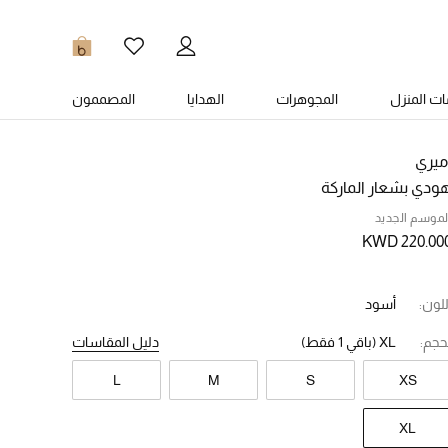
0
ت المنزل
المجوهرات
الهدايا
المصممون
ميري
ودي بشعار الماركة
لموسم الجديد
KWD 220.00
للون:
أسود
حجم:
XL
(باقي 1 فقط)
دليل المقاسات
L
M
S
XS
XL