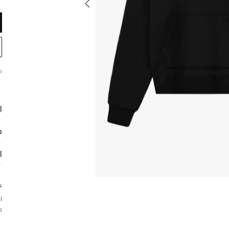
م
ا
ح
ا
ع
ا
ه