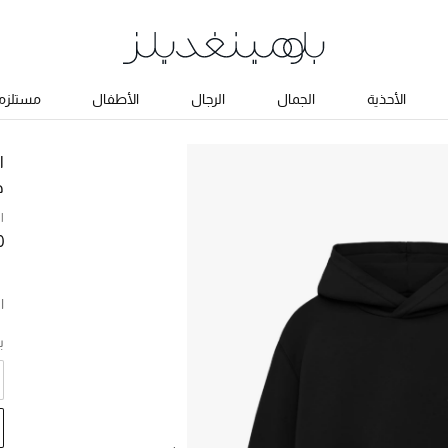
الأحذية
الجمال
الرجال
الأطفال
مستلزما
ا
ه
ا
0
ا
ب