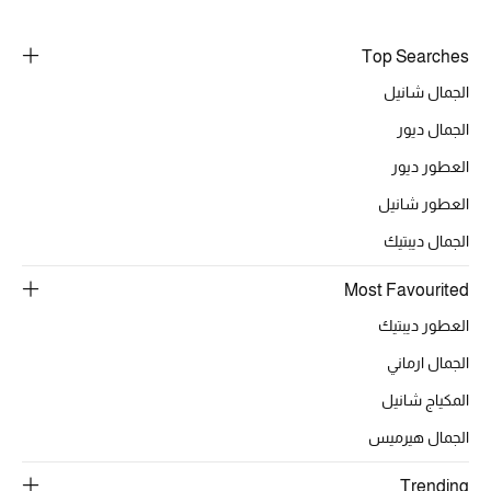
خصومات
Top Searches
ما وصلنا حديثاً
الجمال شانيل
الجمال ديور
الموسم الجديد
العطور ديور
ركن أناقة المنتجعات
العطور شانيل
حصريًا عبر الإنترنت
الجمال ديبتيك
Most Favourited
جميع إصدارتنا النسائية
العطور ديبتيك
تشكيلة المناسبات للنساء
الجمال ارماني
الحب للمحلي
المكياج شانيل
الجمال هيرميس
الملابس الرياضية النسائية
Trending