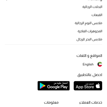
تشكيلة الأعراس
البدلات الرجالية
حقائب وأحذية متطابقة
القبعات
ملابس النوم الرجالية
هدايا للنساء
المجوهرات الفاخرة
ركن الفخامة
ملابس البحر للرجال
جميع الملابس النسائية
المواقع و اللغات
جميع الأحذية النسائية
English
جميع الحقائب النسائية
احصل عالتطبيق
جميع الإكسسورات النسائية
موضة نسائية
خدمات العملاء
معلومات
تسوقوا للنساء