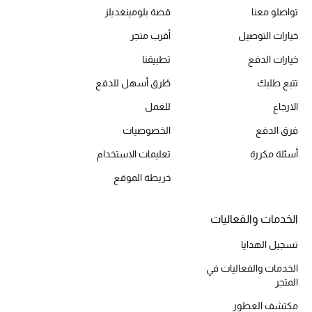
تواصلو معنا
قصة بلومينغديلز
خيارات التوصيل
أقرب متجر
الحقائب
خيارات الدفع
تطبيقنا
تتبع طلبك
طُرق أسهل للدفع
الموسم الجديد
الارجاع
للعمل
الحقائب النسائية
فرق الدفع
الخصوصيات
أسئلة مكررة
تعليمات الاستخدام
دليل ملتزمات الحقائب
خريطة الموقع
حقائب رجالية
الخدمات والفعاليات
حقائب الأطفال
تسجيل الهدايا
أبرز المصممين
الخدمات والفعاليات في
المتجر
مكتشف العطور