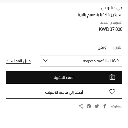
جي دبليو بي
سنيكرز فلافيا بتصميم باليرينا
خصم حتى 70%
تسوقوا الآن
الموسم الجديد
KWD 37.000
ما وصلنا حديثاً
اللون:
وردي
ما وصلنا حديثاً
US 9 – الكمية محدودة
دليل المقاسات
الموسم الجديد
اضف للحقيبة
النساء
أضف إلى قائمة الامنيات
الحقائب النسائية
مشاركة
مشاركة
أحذية النسائية